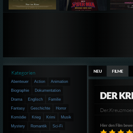
NEU
FILME
Kategorien
Abenteuer
Action
Animation
Biographie
Dokumentation
DER K
Drama
Englisch
Familie
Fantasy
Geschichte
Horror
Der.Kreuzmoe
Komödie
Krieg
Krimi
Musik
Hier den Film bewe
Mystery
Romantik
Sci-Fi