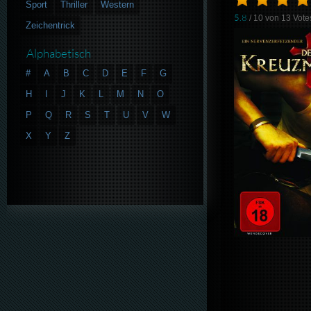
Sport
Thriller
Western
5.8
/ 10 von
13
Vote
Zeichentrick
Alphabetisch
#
A
B
C
D
E
F
G
H
I
J
K
L
M
N
O
P
Q
R
S
T
U
V
W
X
Y
Z