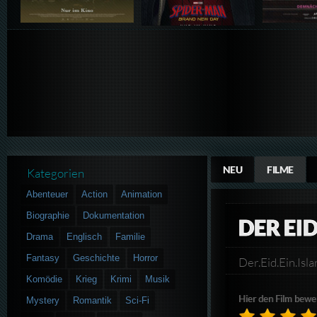
NEU
FILME
Kategorien
Abenteuer
Action
Animation
Biographie
Dokumentation
DER EI
Drama
Englisch
Familie
Fantasy
Geschichte
Horror
Der.Eid.Ein.I
Komödie
Krieg
Krimi
Musik
Hier den Film bewe
Mystery
Romantik
Sci-Fi