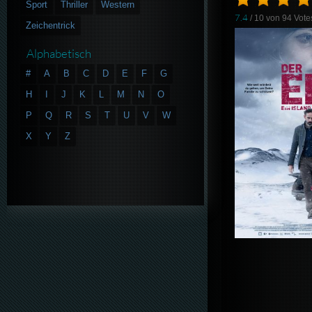
Sport
Thriller
Western
7.4
/ 10 von
94
Vote
Zeichentrick
Alphabetisch
#
A
B
C
D
E
F
G
H
I
J
K
L
M
N
O
P
Q
R
S
T
U
V
W
X
Y
Z