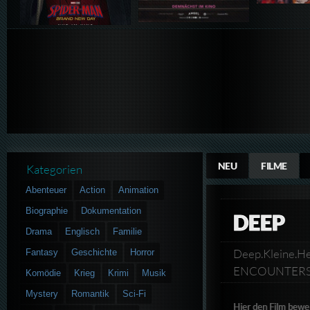
NEU
FILME
Kategorien
Abenteuer
Action
Animation
Biographie
Dokumentation
DEEP
Drama
Englisch
Familie
Deep.Kleine.He
Fantasy
Geschichte
Horror
ENCOUNTER
Komödie
Krieg
Krimi
Musik
Mystery
Romantik
Sci-Fi
Hier den Film bewe