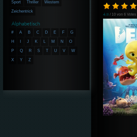
Sport
Thriller
Western
Zeichentrick
4.8
/ 10 von
6
Votes
Alphabetisch
#
A
B
C
D
E
F
G
H
I
J
K
L
M
N
O
P
Q
R
S
T
U
V
W
X
Y
Z