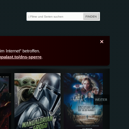
×
m Internet“ betroffen.
lmpalast.to/dns-sperre
.
Details,Play
Details,Play
Deta
WEITER