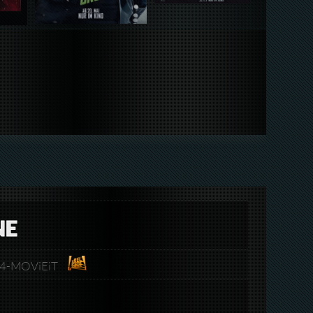
NE
264-MOViEiT