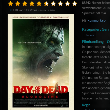
88242
Nutzer haben
Veröffentlicht: 2018
5.8
/ 10 von
119
Votes
– Imdb: 3.4/10
Spielzeit:
90 min
(4)
Kommentare
Kategorien, Genr
Horror
Filmhandlung –
D
In einer postapokal
Gruppe von Mensche
forscht jetzt nach 
Doch die ehemalige
Skelton) hat ein Ge
Gefahr bringt. Sie 
(Johnathon Schaech
ein obsessiver Begl
den anderen geheim.
Spur der Eingeweide
trotzdem schaffen, 
Regie