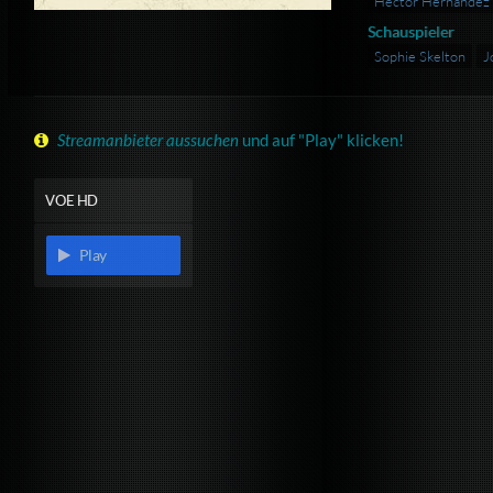
Hèctor Hernández 
Schauspieler
Sophie Skelton
J
Streamanbieter aussuchen
und auf "Play" klicken!
VOE HD
Play