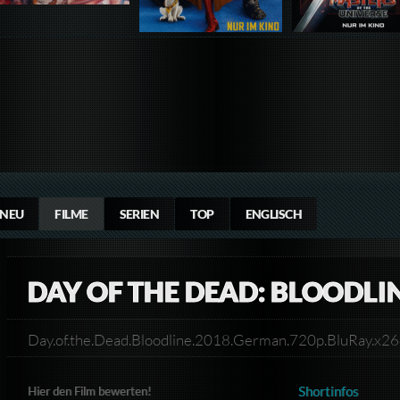
NEU
FILME
SERIEN
TOP
ENGLISCH
DAY OF THE DEAD: BLOODLI
Day.of.the.Dead.Bloodline.2018.German.720p.BluRay.x
Shortinfos
Hier den Film bewerten!