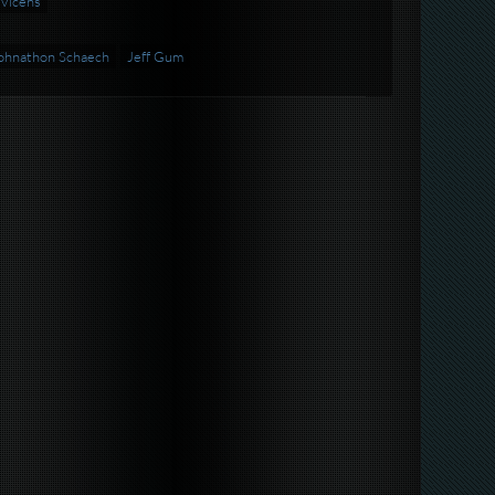
Vicens
ohnathon Schaech
Jeff Gum