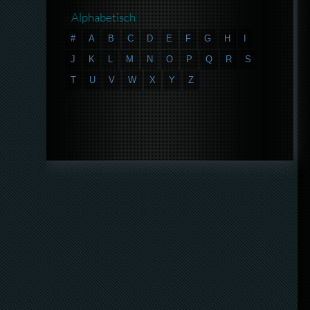
Alphabetisch
#
A
B
C
D
E
F
G
H
I
J
K
L
M
N
O
P
Q
R
S
T
U
V
W
X
Y
Z