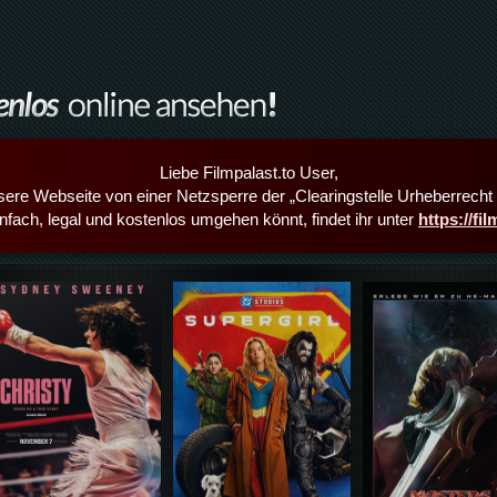
Liebe Filmpalast.to User,
sere Webseite von einer Netzsperre der „Clearingstelle Urheberrecht i
infach, legal und kostenlos umgehen könnt, findet ihr unter
https://fi
Details,Play
Details,Play
Details,Play