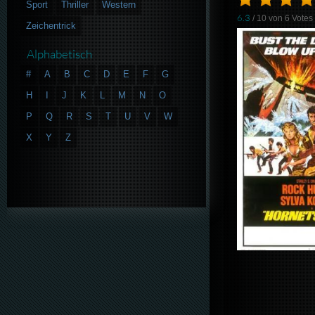
Sport
Thriller
Western
6.3
/ 10 von
6
Votes
Zeichentrick
Alphabetisch
#
A
B
C
D
E
F
G
H
I
J
K
L
M
N
O
P
Q
R
S
T
U
V
W
X
Y
Z