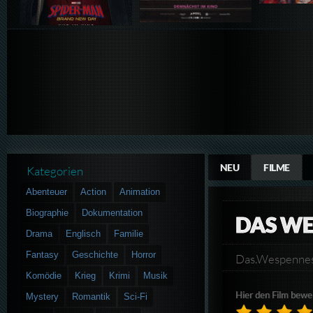
NEU
FILME
Kategorien
Abenteuer
Action
Animation
Biographie
Dokumentation
DAS W
Drama
Englisch
Familie
Fantasy
Geschichte
Horror
Das.Wespenne
Komödie
Krieg
Krimi
Musik
Hier den Film bewe
Mystery
Romantik
Sci-Fi