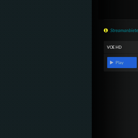
Streamanbiete
VOE HD
Play