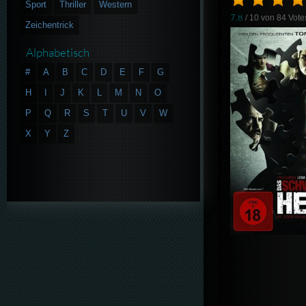
Sport
Thriller
Western
7.8
/ 10 von
84
Vote
Zeichentrick
Alphabetisch
#
A
B
C
D
E
F
G
H
I
J
K
L
M
N
O
P
Q
R
S
T
U
V
W
X
Y
Z