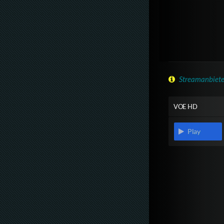
Streamanbiete
VOE HD
Play