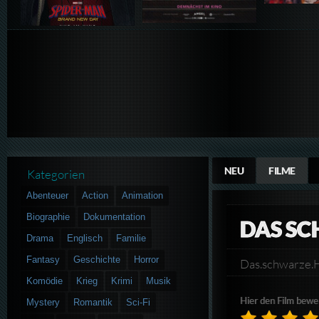
NEU
FILME
Kategorien
Abenteuer
Action
Animation
Biographie
Dokumentation
DAS SC
Drama
Englisch
Familie
Fantasy
Geschichte
Horror
Das.schwarze
Komödie
Krieg
Krimi
Musik
Hier den Film bewe
Mystery
Romantik
Sci-Fi