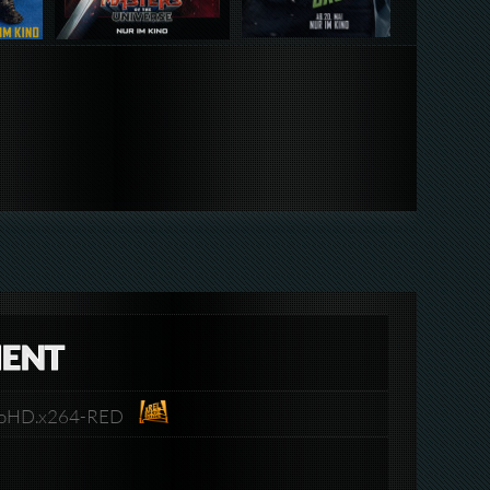
MENT
croHD.x264-RED