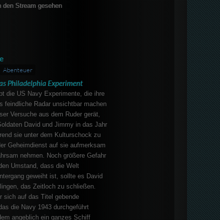
 den Stream gesehen
e
Abenteuer
as Philadelphia Experiment
bt die US Navy Experimente, die ihre
as feindliche Radar unsichtbar machen
ieser Versuche aus dem Ruder gerät,
Soldaten David und Jimmy in das Jahr
rend sie unter dem Kulturschock zu
 der Geheimdienst auf sie aufmerksam
wahrsam nehmen. Noch größere Gefahr
 den Umstand, dass die Welt
tergang geweiht ist, sollte es David
ingen, das Zeitloch zu schließen.
der sich auf das Titel gebende
das die Navy 1943 durchgeführt
dem angeblich ein ganzes Schiff