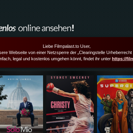
Liebe Filmpalast.to User,
sere Webseite von einer Netzsperre der „Clearingstelle Urheberrecht i
infach, legal und kostenlos umgehen könnt, findet ihr unter
https://fi
Details,Play
Details,Play
Details,Play