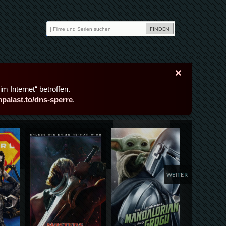
×
m Internet“ betroffen.
lmpalast.to/dns-sperre
.
Details,Play
Details,Play
Deta
WEITER