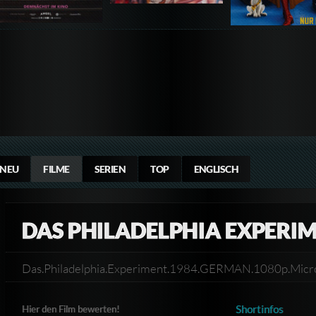
NEU
FILME
SERIEN
TOP
ENGLISCH
DAS PHILADELPHIA EXPERI
Das.Philadelphia.Experiment.1984.GERMAN.1080p.Mi
Shortinfos
Hier den Film bewerten!