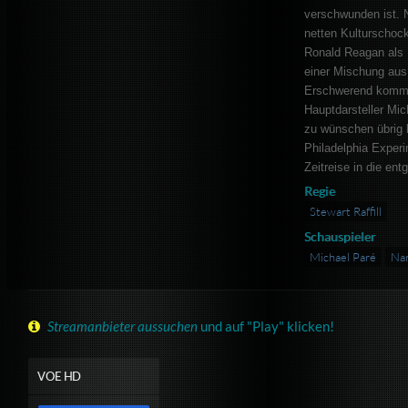
verschwunden ist. 
netten Kulturschoc
Ronald Reagan als P
einer Mischung aus
Erschwerend kommt
Hauptdarsteller Mi
zu wünschen übrig 
Philadelphia Experi
Zeitreise in die en
Regie
Stewart Raffill
Schauspieler
Michael Paré
Nan
Streamanbieter aussuchen
und auf "Play" klicken!
VOE HD