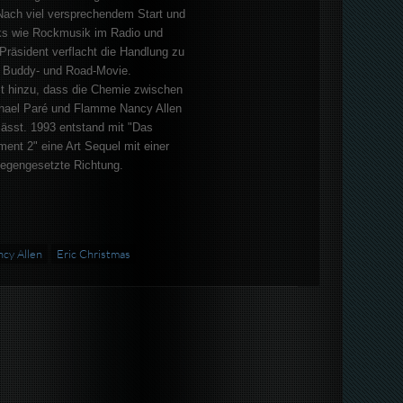
Nach viel versprechendem Start und
ks wie Rockmusik im Radio und
räsident verflacht die Handlung zu
 Buddy- und Road-Movie.
 hinzu, dass die Chemie zwischen
chael Paré und Flamme Nancy Allen
lässt. 1993 entstand mit "Das
ment 2" eine Art Sequel mit einer
tgegengesetzte Richtung.
cy Allen
Eric Christmas