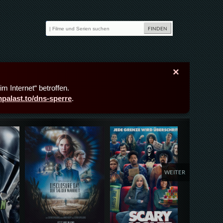
×
m Internet“ betroffen.
lmpalast.to/dns-sperre
.
Details,Play
Details,Play
Deta
WEITER