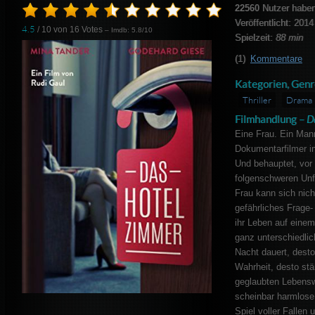
22560
Nutzer haben
Veröffentlicht: 2014
4.5
/ 10 von
16
Votes
– Imdb: 5.8/10
Spielzeit:
88 min
(1)
Kommentare
Kategorien, Genr
Thriller
Drama
Filmhandlung –
D
Eine Frau. Ein Mann
Dokumentarfilmer int
Und behauptet, vor 
folgenschweren Unfa
Frau kann sich nicht
gefährliches Frage-
ihr Leben auf einem
ganz unterschiedlic
Nacht dauert, dest
Wahrheit, desto stä
geglaubten Lebensw
scheinbar harmlose
Spiel voller Fallen 