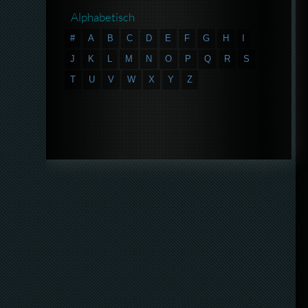
Alphabetisch
#
A
B
C
D
E
F
G
H
I
J
K
L
M
N
O
P
Q
R
S
T
U
V
W
X
Y
Z