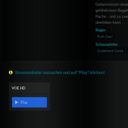
Geheimnissen einer
gefährlichem Begehr
Rache - und zu zwe
überleben kann...
Regie
Rudi Gaul
Schauspieler
Godehard Giese
Streamanbieter aussuchen
und auf "Play" klicken!
VOE HD
Play