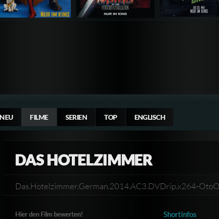
NEU
FILME
SERIEN
TOP
ENGLISCH
DAS HOTELZIMMER
Das.Hotelzimmer.German.2014.AC3.DVDrip.x264-Oto
Shortinfos
Hier den Film bewerten!