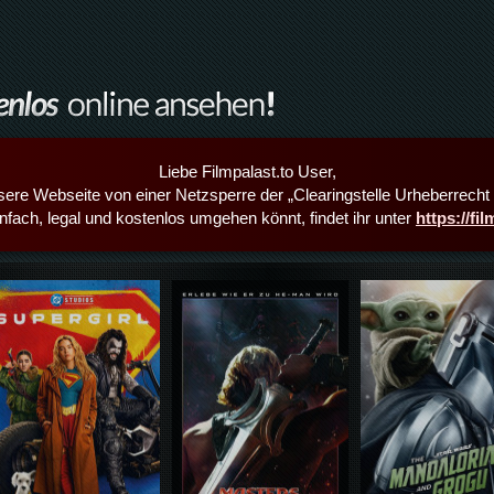
Liebe Filmpalast.to User,
sere Webseite von einer Netzsperre der „Clearingstelle Urheberrecht i
infach, legal und kostenlos umgehen könnt, findet ihr unter
https://fi
Details,Play
Details,Play
Details,Play