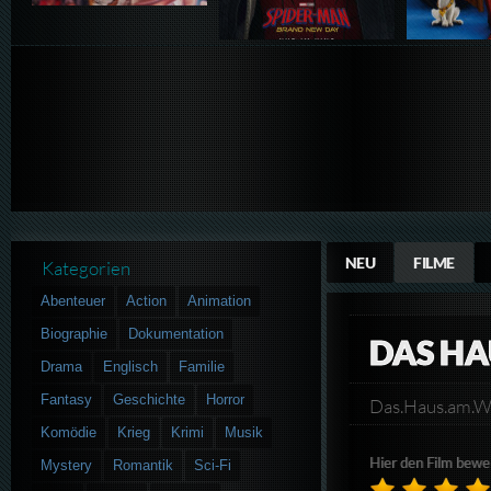
NEU
FILME
Kategorien
Abenteuer
Action
Animation
Biographie
Dokumentation
DAS H
Drama
Englisch
Familie
Fantasy
Geschichte
Horror
Das.Haus.am.
Komödie
Krieg
Krimi
Musik
Hier den Film bewe
Mystery
Romantik
Sci-Fi