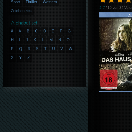
Sport
Thriller
Western
5.7
/ 10 von
34
Vote
Zeichentrick
Alphabetisch
#
A
B
C
D
E
F
G
H
I
J
K
L
M
N
O
P
Q
R
S
T
U
V
W
X
Y
Z