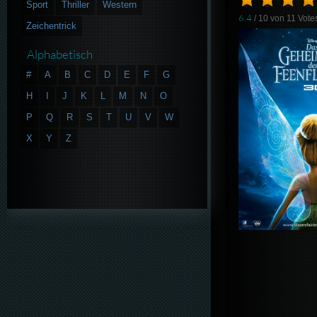
Sport
Thriller
Western
6.4
/ 10 von
11
Vote
Zeichentrick
Alphabetisch
#
A
B
C
D
E
F
G
H
I
J
K
L
M
N
O
P
Q
R
S
T
U
V
W
X
Y
Z