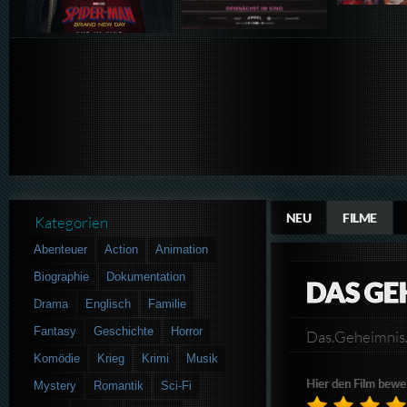
NEU
FILME
Kategorien
Abenteuer
Action
Animation
Biographie
Dokumentation
DAS GE
Drama
Englisch
Familie
Fantasy
Geschichte
Horror
Das.Geheimnis
Komödie
Krieg
Krimi
Musik
Hier den Film bewe
Mystery
Romantik
Sci-Fi