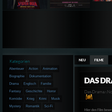
NEU
FILME
Kategorien
Abenteuer
Action
Animation
Biographie
Dokumentation
DAS DR
Drama
Englisch
Familie
Das.Drama.-.
Fantasy
Geschichte
Horror
Komödie
Krieg
Krimi
Musik
Mystery
Romantik
Sci-Fi
Hier den Film bewe