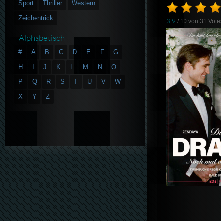
Sport
Thriller
Western
Zeichentrick
3.9
/ 10 von
31
Vote
Alphabetisch
#
A
B
C
D
E
F
G
H
I
J
K
L
M
N
O
P
Q
R
S
T
U
V
W
X
Y
Z