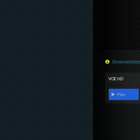
Streamanbiete
VOE HD
Play