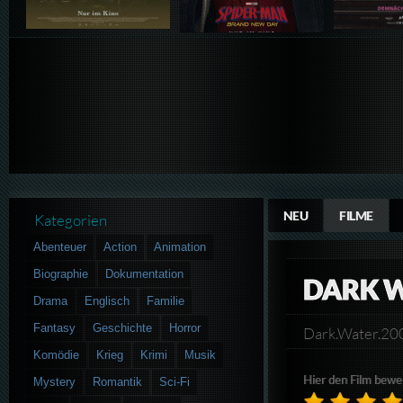
NEU
FILME
Kategorien
Abenteuer
Action
Animation
Biographie
Dokumentation
DARK W
Drama
Englisch
Familie
Fantasy
Geschichte
Horror
Dark.Water.2
Komödie
Krieg
Krimi
Musik
Hier den Film bewe
Mystery
Romantik
Sci-Fi