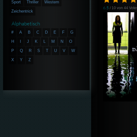
Sport
Thriller
Western
6.5
/ 10 von
44
Vote
Zeichentrick
Alphabetisch
#
A
B
C
D
E
F
G
H
I
J
K
L
M
N
O
P
Q
R
S
T
U
V
W
X
Y
Z