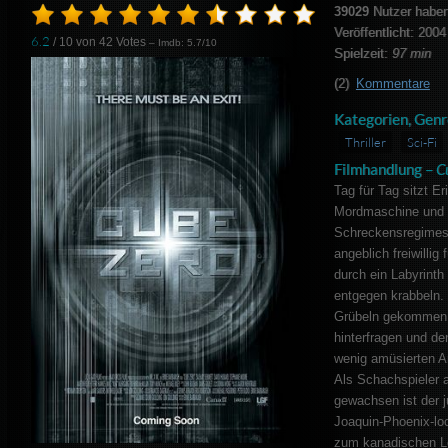
39029
Nutzer haben
Veröffentlicht: 2004
6.2
/ 10 von
42
Votes
– Imdb: 5.7/10
Spielzeit:
97 min
(2)
Kommentare
Kategorien, Genr
Thriller
Sci-Fi
Filmhandlung –
C
Tag für Tag sitzt Er
Mordmaschine und si
Schreckensregimes d
angeblich freiwilli
durch ein Labyrinth
entgegen krabbeln.
Grübeln gekommen, 
hinterfragen und den
wenig amüsierten A
Als Schachspieler 
gewachsen ist der j
Joaquin-Phoenix-loo
zum kanadischen L