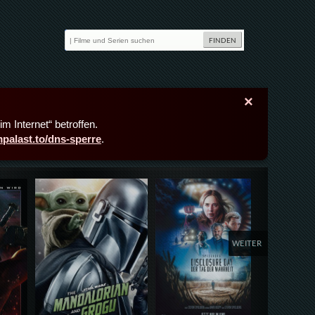
×
m Internet“ betroffen.
lmpalast.to/dns-sperre
.
Details,Play
Details,Play
Deta
WEITER