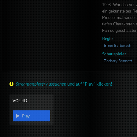
1998. War das vor 
ein gekünsteltes Re
Prequel mal wieder 
tiefen Charakteren 
Fan so geschätzten
Regie
Ernie Barbarash
Schauspieler
Zachary Bennett
Streamanbieter aussuchen
und auf "Play" klicken!
VOE HD
Play