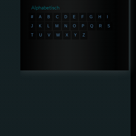
Alphabetisch
#
A
B
C
D
E
F
G
H
I
J
K
L
M
N
O
P
Q
R
S
T
U
V
W
X
Y
Z