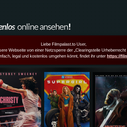
Liebe Filmpalast.to User,
sere Webseite von einer Netzsperre der „Clearingstelle Urheberrecht i
infach, legal und kostenlos umgehen könnt, findet ihr unter
https://fi
Details,Play
Details,Play
Details,Play