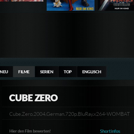
NEU
FILME
SERIEN
TOP
ENGLISCH
CUBE ZERO
Cube.Zero.2004.German.720p.BluRay.x264-WOMBAT
Shortinfos
Hier den Film bewerten!