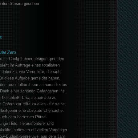
 den Stream gesehen
e
ube Zero
ic im Cockpit einer riesigen, perfiden
eht im Auftrage eines totalitären
abei zu, wie Verurteilte, die sich
g für diese Aufgabe gemeldet haben,
 der Todesfallen ihrem sicheren Exitus
 Dank einer schönen Gefangenen ins
beschließt Eric, seinen Job zu
 Opfern zur Hilfe zu eilen - für seine
rbeitgeber eine absolute Chefsache.
auch dem härtesten Rätsel
unge Held, Herausforderer und
kalike in diesem offiziellen Vorgänger
ow-Budget-Genrejuwel aus dem Jahr