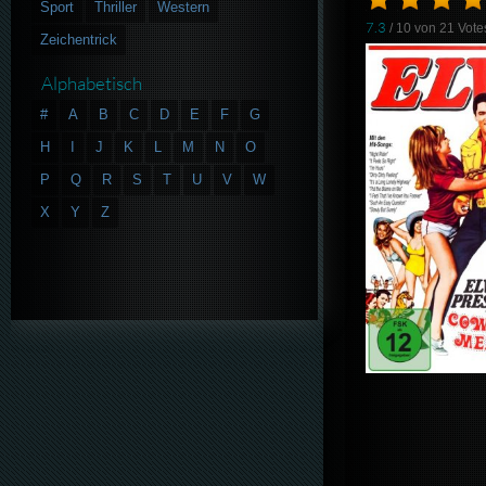
Sport
Thriller
Western
7.3
/ 10 von
21
Vote
Zeichentrick
Alphabetisch
#
A
B
C
D
E
F
G
H
I
J
K
L
M
N
O
P
Q
R
S
T
U
V
W
X
Y
Z