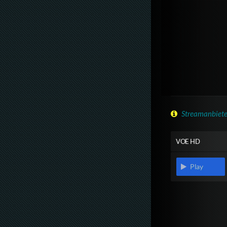
Streamanbiete
VOE HD
Play