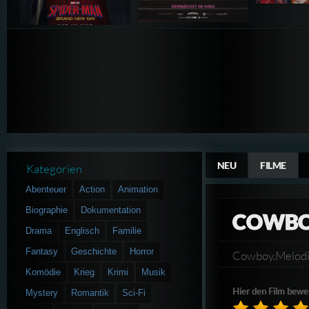
NEU
FILME
Kategorien
Abenteuer
Action
Animation
Biographie
Dokumentation
COWBO
Drama
Englisch
Familie
Fantasy
Geschichte
Horror
Cowboy.Melod
Komödie
Krieg
Krimi
Musik
Hier den Film bewe
Mystery
Romantik
Sci-Fi