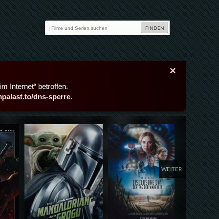
×
m Internet“ betroffen.
lmpalast.to/dns-sperre
.
Details,Play
Details,Play
Deta
WEITER