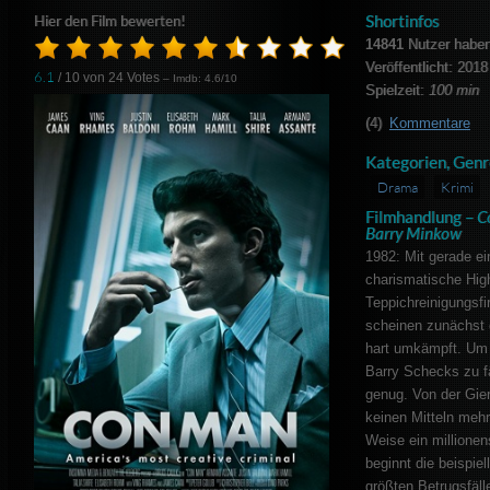
Shortinfos
Hier den Film bewerten!
14841
Nutzer haben
Veröffentlicht: 2018
6.1
/ 10 von
24
Votes
– Imdb: 4.6/10
Spielzeit:
100 min
(4)
Kommentare
Kategorien, Genr
Drama
Krimi
Filmhandlung –
C
Barry Minkow
1982: Mit gerade ei
charismatische Hig
Teppichreinigungsf
scheinen zunächst g
hart umkämpft. Um 
Barry Schecks zu fä
genug. Von der Gier
keinen Mitteln mehr
Weise ein millione
beginnt die beispie
größten Betrugsfälle