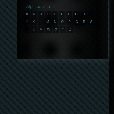
Alphabetisch
#
A
B
C
D
E
F
G
H
I
J
K
L
M
N
O
P
Q
R
S
T
U
V
W
X
Y
Z