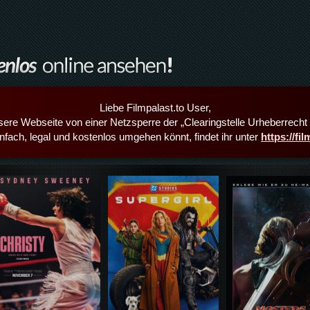
Liebe Filmpalast.to User,
sere Webseite von einer Netzsperre der „Clearingstelle Urheberrecht i
infach, legal und kostenlos umgehen könnt, findet ihr unter
https://fi
Details,Play
Details,Play
Details,Play