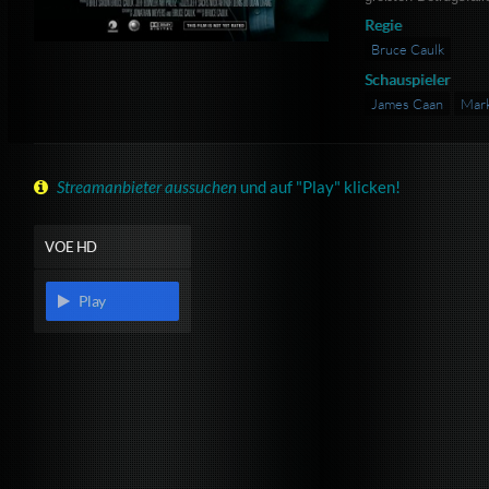
Regie
Bruce Caulk
Schauspieler
James Caan
Mark
Streamanbieter aussuchen
und auf "Play" klicken!
VOE HD
Play