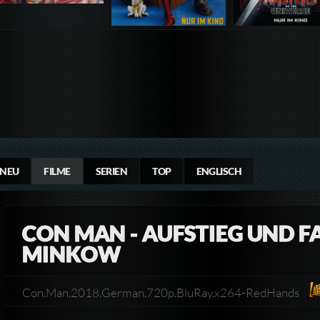
NEU
FILME
SERIEN
TOP
ENGLISCH
CON MAN - AUFSTIEG UND F
MINKOW
Con.Man.2018.German.720p.BluRay.x264-RedHands