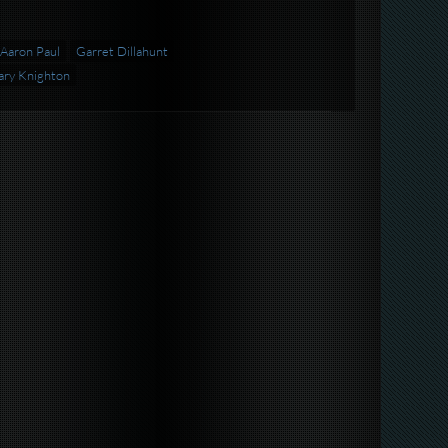
Aaron Paul
Garret Dillahunt
ary Knighton