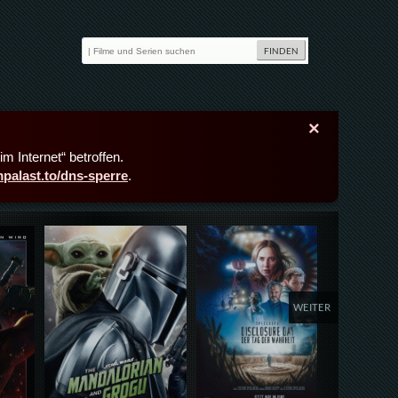
×
m Internet“ betroffen.
lmpalast.to/dns-sperre
.
Details,Play
Details,Play
Deta
WEITER