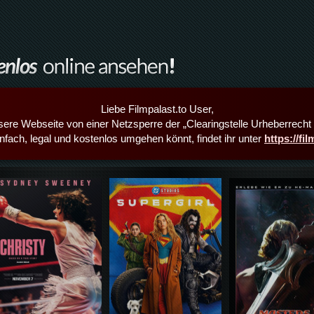
Liebe Filmpalast.to User,
sere Webseite von einer Netzsperre der „Clearingstelle Urheberrecht i
infach, legal und kostenlos umgehen könnt, findet ihr unter
https://fi
Details,Play
Details,Play
Details,Play