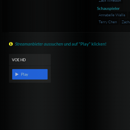
Zack Whedon
Schauspieler
Annabelle Wallis
Terry Chen
Zach
Streamanbieter aussuchen
und auf "Play" klicken!
VOE HD
Play