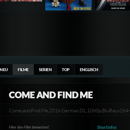
NEU
FILME
SERIEN
TOP
ENGLISCH
COME AND FIND ME
Come.and.Find.Me.2016.German.DL.1080p.BluRay.x
Shortinfos
Hier den Film bewerten!