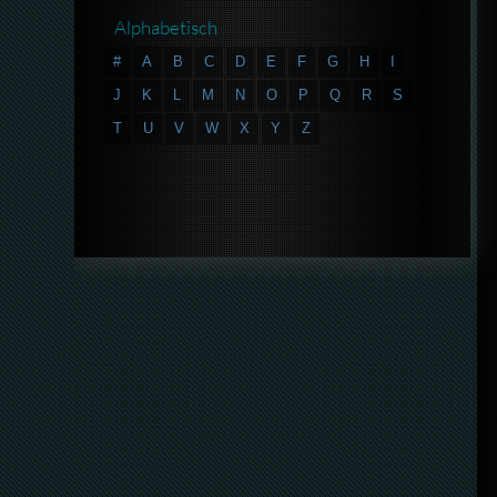
Alphabetisch
#
A
B
C
D
E
F
G
H
I
J
K
L
M
N
O
P
Q
R
S
T
U
V
W
X
Y
Z