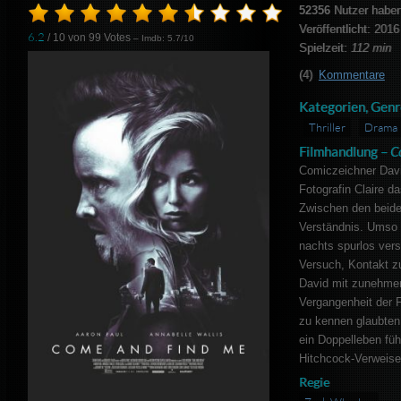
52356
Nutzer haben
Veröffentlicht: 2016
6.2
/ 10 von
99
Votes
– Imdb: 5.7/10
Spielzeit:
112 min
(4)
Kommentare
Kategorien, Genr
Thriller
Drama
Filmhandlung –
C
Comiczeichner David
Fotografin Claire d
Zwischen den beide
Verständnis. Umso b
nachts spurlos vers
Versuch, Kontakt zu
David mit zunehmen
Vergangenheit der F
zu kennen glaubten, 
ein Doppelleben führ
Hitchcock-Verweise
Regie