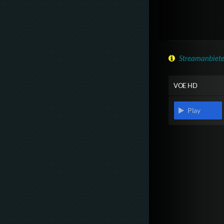
Streamanbiete
VOE HD
Play