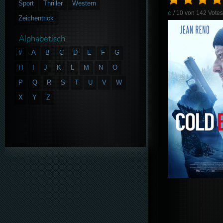
Sport
Thriller
Western
6
/ 10 von
142
Vote
Zeichentrick
Alphabetisch
#
A
B
C
D
E
F
G
H
I
J
K
L
M
N
O
P
Q
R
S
T
U
V
W
X
Y
Z