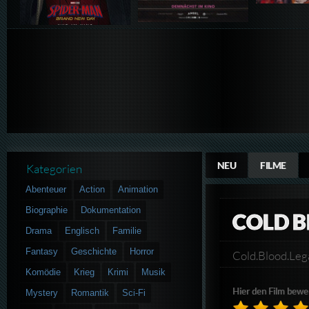
NEU
FILME
Kategorien
Abenteuer
Action
Animation
Biographie
Dokumentation
COLD B
Drama
Englisch
Familie
Fantasy
Geschichte
Horror
Cold.Blood.L
Komödie
Krieg
Krimi
Musik
Hier den Film bewe
Mystery
Romantik
Sci-Fi