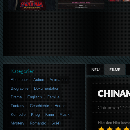
NEU
FILME
Kategorien
Abenteuer
Action
Animation
Biographie
Dokumentation
CHINA
Drama
Englisch
Familie
Fantasy
Geschichte
Horror
Chinaman.200
Komödie
Krieg
Krimi
Musik
Hier den Film bewe
Mystery
Romantik
Sci-Fi