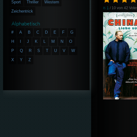
Sport
Thriller
Western
8.1
/ 10 von
42
Vote
Zeichentrick
Alphabetisch
#
A
B
C
D
E
F
G
H
I
J
K
L
M
N
O
P
Q
R
S
T
U
V
W
X
Y
Z