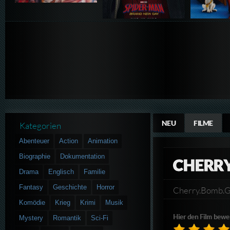
NEU
FILME
Kategorien
Abenteuer
Action
Animation
Biographie
Dokumentation
CHERR
Drama
Englisch
Familie
Fantasy
Geschichte
Horror
Cherry.Bomb.
Komödie
Krieg
Krimi
Musik
Hier den Film bewe
Mystery
Romantik
Sci-Fi