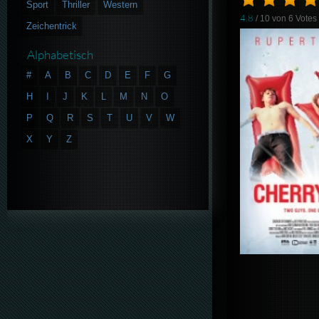
Sport
Thriller
Western
4.8
/ 10 von
6
Votes
Zeichentrick
Alphabetisch
#
A
B
C
D
E
F
G
H
I
J
K
L
M
N
O
P
Q
R
S
T
U
V
W
X
Y
Z