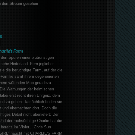
 den Stream gesehen
e
harlie's Farm
 den Spuren einer blutrünstigen
ische Hinterland. Fern jeglicher
sie die berüchtigte Farm, auf der die
-Familie samt ihrem degenerierten
einem wütenden Mob geradezu
. Die Warnungen der heimischen
bei erst recht ihren Ehrgeiz, dem
nd zu gehen. Tatsächlich finden sie
m und übernachten dort. Doch die
tiges Detail nicht überliefert: Der
Und der rachsüchtige Charlie hat die
ereits im Visier... Chris Sun
GIRL) haucht mit CHARLIE'S FARM