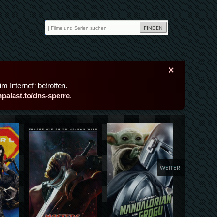
×
m Internet“ betroffen.
lmpalast.to/dns-sperre
.
Details,Play
Details,Play
Deta
WEITER