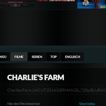
NEU
FILME
SERIEN
TOP
ENGLISCH
CHARLIE'S FARM
Charlies.Farm.UNCUT.2014.GERMAN.DL.720p.BLURAY
Shortinfos
Hier den Film bewerten!