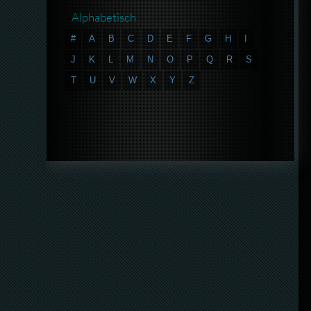
Alphabetisch
#
A
B
C
D
E
F
G
H
I
J
K
L
M
N
O
P
Q
R
S
T
U
V
W
X
Y
Z