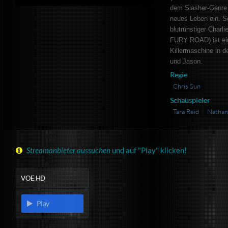
dem Slasher-Genre 
neues Leben ein. S
blutrünstiger Char
FURY ROAD) ist ein
Killermaschine in d
und Jason.
Regie
Chris Sun
Schauspieler
Tara Reid
Nathan
Streamanbieter aussuchen
und auf "Play" klicken!
VOE HD
Play