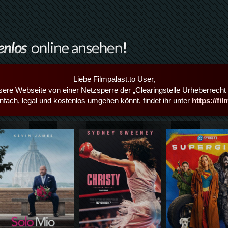
Liebe Filmpalast.to User,
sere Webseite von einer Netzsperre der „Clearingstelle Urheberrecht i
infach, legal und kostenlos umgehen könnt, findet ihr unter
https://fi
Details,Play
Details,Play
Details,Play