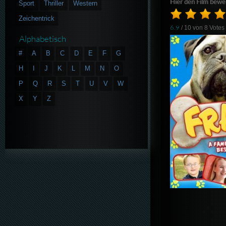
Hier den Film bewe
Sport
Thriller
Western
Zeichentrick
6.9
/ 10 von
8
Votes
Alphabetisch
#
A
B
C
D
E
F
G
H
I
J
K
L
M
N
O
P
Q
R
S
T
U
V
W
X
Y
Z