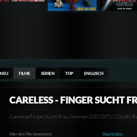
NEU
FILME
SERIEN
TOP
ENGLISCH
CARELESS - FINGER SUCHT F
Careless.Finger.Sucht.Frau.German.2007.DTS.720p.Bl
Shortinfos
Hier den Film bewerten!