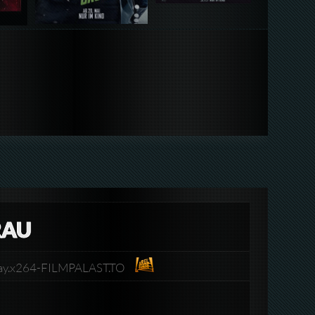
RAU
uRay.x264-FILMPALAST.TO