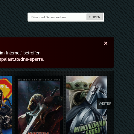
×
m Internet“ betroffen.
lmpalast.to/dns-sperre
.
Details,Play
Details,Play
Deta
WEITER