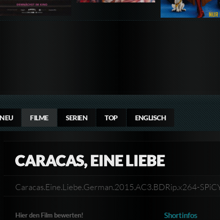
NEU
FILME
SERIEN
TOP
ENGLISCH
CARACAS, EINE LIEBE
Caracas.Eine.Liebe.German.2015.AC3.BDRip.x264-SPi
Shortinfos
Hier den Film bewerten!