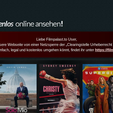
Liebe Filmpalast.to User,
sere Webseite von einer Netzsperre der „Clearingstelle Urheberrecht i
infach, legal und kostenlos umgehen könnt, findet ihr unter
https://fi
Details,Play
Details,Play
Details,Play