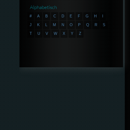
Alphabetisch
#
A
B
C
D
E
F
G
H
I
J
K
L
M
N
O
P
Q
R
S
T
U
V
W
X
Y
Z