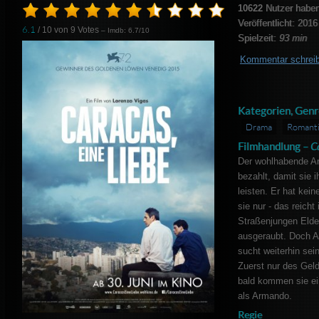
10622
Nutzer haben
Veröffentlicht: 2016
6.1
/ 10 von
9
Votes
– Imdb: 6.7/10
Spielzeit:
93 min
Kommentar schrei
Kategorien, Genr
Drama
Romant
Filmhandlung –
C
Der wohlhabende Ar
bezahlt, damit sie 
leisten. Er hat kei
sie nur - das reicht
Straßenjungen Elder
ausgeraubt. Doch Ar
sucht weiterhin sein
Zuerst nur des Ge
bald kommen sie ein
als Armando.
Regie