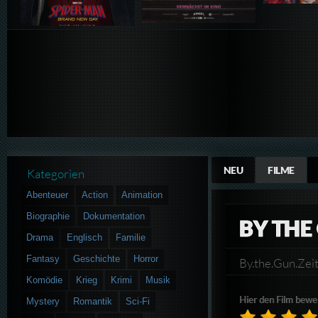
NEU
FILME
Kategorien
Abenteuer
Action
Animation
Biographie
Dokumentation
BY THE
Drama
Englisch
Familie
Fantasy
Geschichte
Horror
By.the.Gun.Ze
Komödie
Krieg
Krimi
Musik
Hier den Film bewe
Mystery
Romantik
Sci-Fi