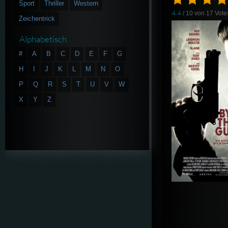
Sport
Thriller
Western
4.4
/ 10 von
17
Vote
Zeichentrick
Alphabetisch
#
A
B
C
D
E
F
G
H
I
J
K
L
M
N
O
P
Q
R
S
T
U
V
W
X
Y
Z