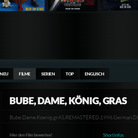
NEU
FILME
SERIEN
TOP
ENGLISCH
BUBE, DAME, KÖNIG, GRAS
Bube.Dame.Koenig.grAS.REMASTERED.1998.German.D
Shortinfos
Hier den Film bewerten!