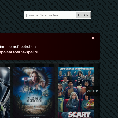
×
m Internet“ betroffen.
lmpalast.to/dns-sperre
.
Details,Play
Details,Play
Deta
WEITER