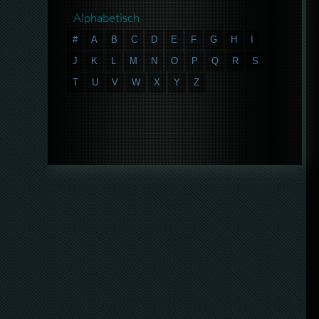
Alphabetisch
#
A
B
C
D
E
F
G
H
I
J
K
L
M
N
O
P
Q
R
S
T
U
V
W
X
Y
Z