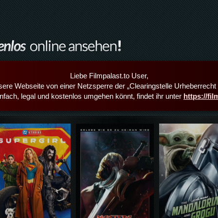
Liebe Filmpalast.to User,
sere Webseite von einer Netzsperre der „Clearingstelle Urheberrecht i
infach, legal und kostenlos umgehen könnt, findet ihr unter
https://fi
Details,Play
Details,Play
Details,Play