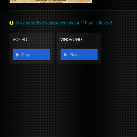
Streamanbieter aussuchen
und auf "Play" klicken!
VOE HD
VINOVO HD
Play
Play