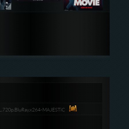
L.720p.BluRay.x264-MAJESTiC