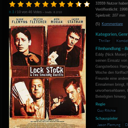
33559
Nutzer haben
Veröffentlicht: 1998
8.3
/ 10 von
46
Votes
– Imdb: 8.2/10
Spielzeit:
107 min
(5)
Kommentare
Kategorien, Genr
Thriller
Komöd
Filmhandlung –
B
Eddy (Nick Moran) ve
seinen Einsatz von
Gangsterboss Harry 
Woche den fünffach
Freunde eine ander
Einnahmen bringt, f
unvorhersehbaren, 
Beteiligten hinweg.
Regie
Guy Ritchie
Schauspieler
Jason Flemyng
D