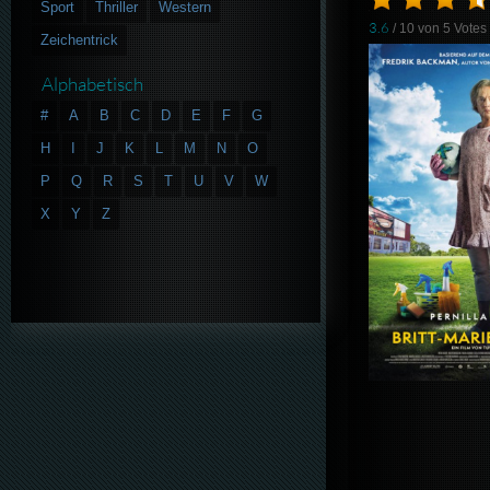
Sport
Thriller
Western
3.6
/ 10 von
5
Votes
Zeichentrick
Alphabetisch
#
A
B
C
D
E
F
G
H
I
J
K
L
M
N
O
P
Q
R
S
T
U
V
W
X
Y
Z