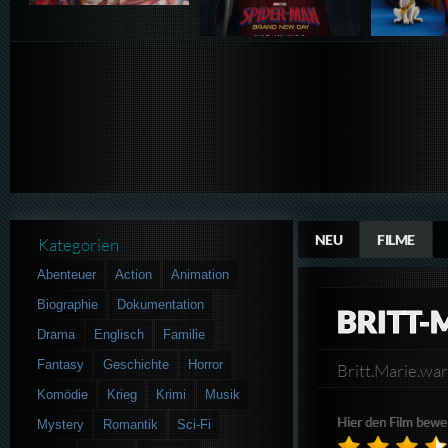
NEU
FILME
Kategorien
Abenteuer
Action
Animation
Biographie
Dokumentation
BRITT-
Drama
Englisch
Familie
Fantasy
Geschichte
Horror
Britt.Marie.w
Komödie
Krieg
Krimi
Musik
Hier den Film bewe
Mystery
Romantik
Sci-Fi