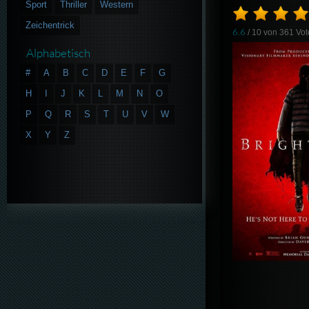
Sport
Thriller
Western
Zeichentrick
6.6
/ 10 von
361
Vot
Alphabetisch
#
A
B
C
D
E
F
G
H
I
J
K
L
M
N
O
P
Q
R
S
T
U
V
W
X
Y
Z