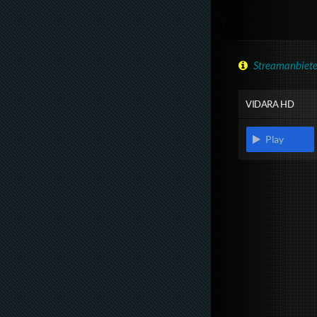
Streamanbiete
VIDARA HD
Play