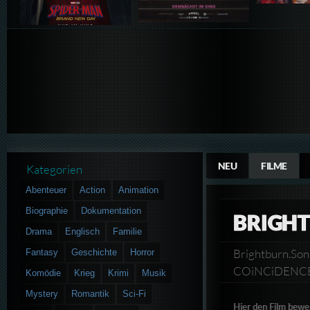
NEU
FILME
Kategorien
Abenteuer
Action
Animation
Biographie
Dokumentation
BRIGHT
Drama
Englisch
Familie
Brightburn.So
Fantasy
Geschichte
Horror
COiNCiDEN
Komödie
Krieg
Krimi
Musik
Mystery
Romantik
Sci-Fi
Hier den Film bewe