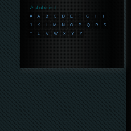
Alphabetisch
#
A
B
C
D
E
F
G
H
I
J
K
L
M
N
O
P
Q
R
S
T
U
V
W
X
Y
Z