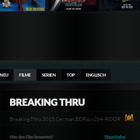
NEU
FILME
SERIEN
TOP
ENGLISCH
BREAKING THRU
Breaking.Thru.2015.German.BDRip.x264-ROOR
Shortinfos
Hier den Film bewerten!