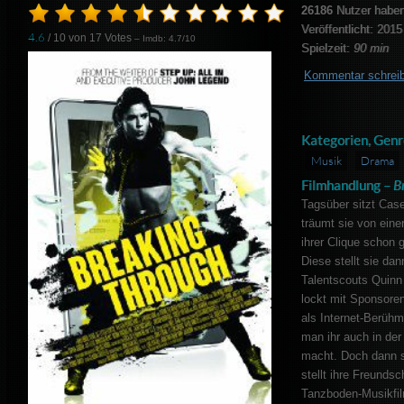
26186
Nutzer haben
Veröffentlicht: 2015
4.6
/ 10 von
17
Votes
– Imdb: 4.7/10
Spielzeit:
90 min
Kommentar schrei
Kategorien, Genr
Musik
Drama
Filmhandlung –
B
Tagsüber sitzt Cas
träumt sie von einer
ihrer Clique schon 
Diese stellt sie d
Talentscouts Quinn 
lockt mit Sponsorenk
als Internet-Berühm
man ihr auch in der
macht. Doch dann 
stellt ihre Freundsc
Tanzboden-Musikfilm