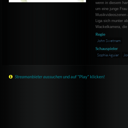
wenn in diesem han
um eine junge Frau
Musikvideoszenen 
Liga sich munter a
Wackelkamera, die e
Regie
John Swetnam
Schauspieler
Sophia Aguiar
Jo
Streamanbieter aussuchen
und auf "Play" klicken!