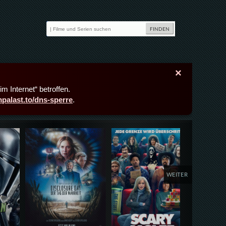
×
m Internet“ betroffen.
lmpalast.to/dns-sperre
.
Details,Play
Details,Play
Deta
WEITER