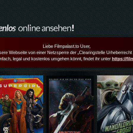
Liebe Filmpalast.to User,
sere Webseite von einer Netzsperre der „Clearingstelle Urheberrecht i
infach, legal und kostenlos umgehen könnt, findet ihr unter
https://fi
Details,Play
Details,Play
Details,Play