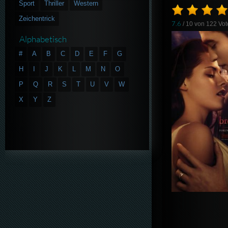
Sport
Thriller
Western
Zeichentrick
7.6
/ 10 von
122
Vot
Alphabetisch
#
A
B
C
D
E
F
G
H
I
J
K
L
M
N
O
P
Q
R
S
T
U
V
W
X
Y
Z