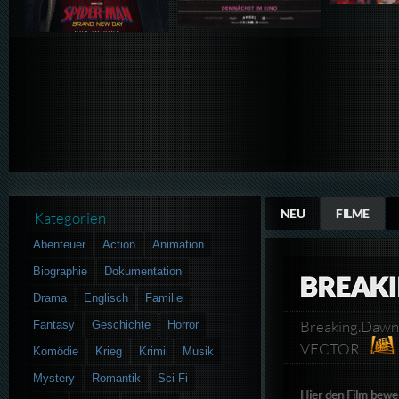
NEU
FILME
Kategorien
Abenteuer
Action
Animation
Biographie
Dokumentation
BREAKI
Drama
Englisch
Familie
Breaking.Dawn
Fantasy
Geschichte
Horror
VECTOR
Komödie
Krieg
Krimi
Musik
Mystery
Romantik
Sci-Fi
Hier den Film bewe