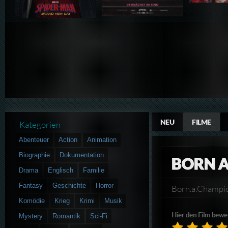
NEU
FILME
Kategorien
Abenteuer
Action
Animation
Biographie
Dokumentation
BORN 
Drama
Englisch
Familie
Fantasy
Geschichte
Horror
Born.a.Champi
Komödie
Krieg
Krimi
Musik
Hier den Film bewe
Mystery
Romantik
Sci-Fi