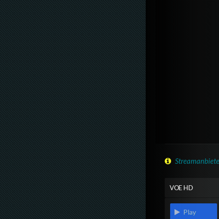
Streamanbiete
VOE HD
Play