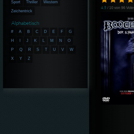
Sport
Thriller
Western
4.5
/ 10 von
96
Vote
Zeichentrick
Alphabetisch
#
A
B
C
D
E
F
G
H
I
J
K
L
M
N
O
P
Q
R
S
T
U
V
W
X
Y
Z