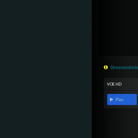
Streamanbiete
VOE HD
Play