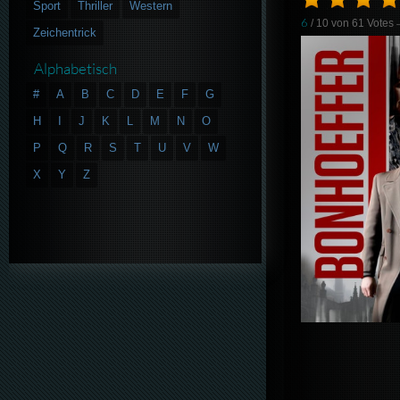
Sport
Thriller
Western
6
/ 10 von
61
Votes
Zeichentrick
Alphabetisch
#
A
B
C
D
E
F
G
H
I
J
K
L
M
N
O
P
Q
R
S
T
U
V
W
X
Y
Z