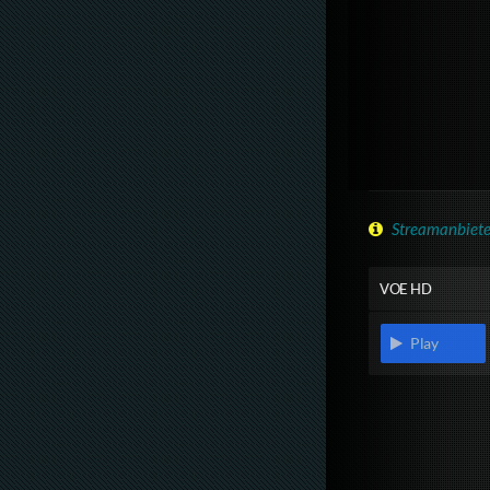
Streamanbiete
VOE HD
Play