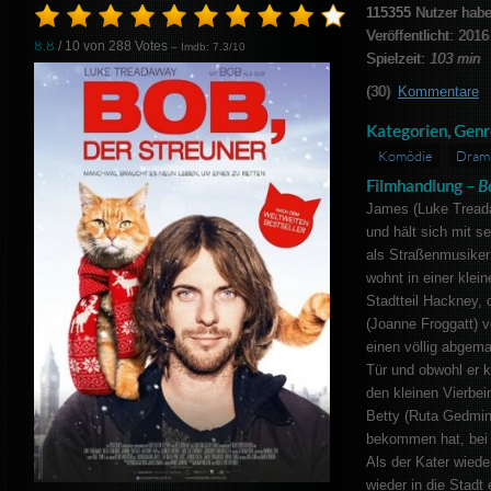
115355
Nutzer habe
Veröffentlicht: 2016
8.8
/ 10 von
288
Votes
– Imdb: 7.3/10
Spielzeit:
103 min
(30)
Kommentare
Kategorien, Genr
Komödie
Dram
Filmhandlung –
B
James (Luke Treada
und hält sich mit 
als Straßenmusiker 
wohnt in einer kle
Stadtteil Hackney, 
(Joanne Froggatt) v
einen völlig abgema
Tür und obwohl er 
den kleinen Vierbei
Betty (Ruta Gedmi
bekommen hat, bei
Als der Kater wieder
wieder in die Stadt