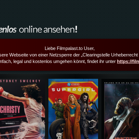
Liebe Filmpalast.to User,
sere Webseite von einer Netzsperre der „Clearingstelle Urheberrecht i
infach, legal und kostenlos umgehen könnt, findet ihr unter
https://fi
Details,Play
Details,Play
Details,Play