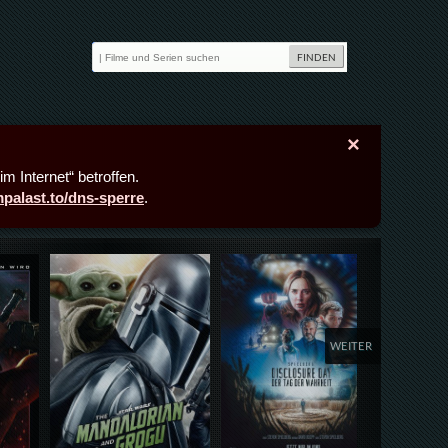
×
m Internet“ betroffen.
lmpalast.to/dns-sperre
.
Details,Play
Details,Play
Deta
WEITER