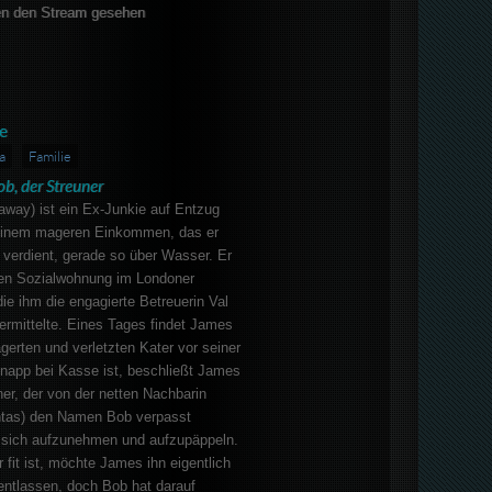
n den Stream gesehen
e
a
Familie
ob, der Streuner
way) ist ein Ex-Junkie auf Entzug
seinem mageren Einkommen, das er
verdient, gerade so über Wasser. Er
inen Sozialwohnung im Londoner
die ihm die engagierte Betreuerin Val
ermittelte. Eines Tages findet James
gerten und verletzten Kater vor seiner
knapp bei Kasse ist, beschließt James
ner, der von der netten Nachbarin
ntas) den Namen Bob verpasst
 sich aufzunehmen und aufzupäppeln.
 fit ist, möchte James ihn eigentlich
 entlassen, doch Bob hat darauf