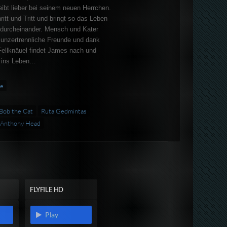
ibt lieber bei seinem neuen Herrchen.
ritt und Tritt und bringt so das Leben
durcheinander. Mensch und Kater
 unzertrennliche Freunde und dank
ellknäuel findet James nach und
k ins Leben…
de
Bob the Cat
Ruta Gedmintas
Anthony Head
FLYFILE HD
Play