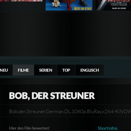
NEU
FILME
SERIEN
TOP
ENGLISCH
BOB, DER STREUNER
Bob.der.Streuner.German.DL.1080p.BluRay.x264-KiN
Shortinfos
Hier den Film bewerten!