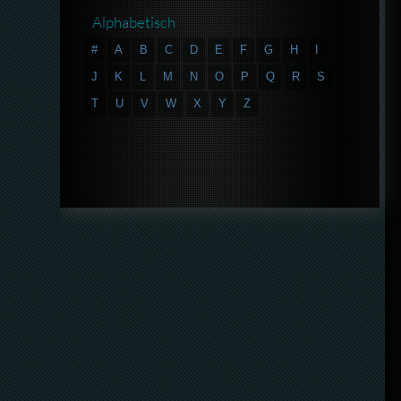
Alphabetisch
#
A
B
C
D
E
F
G
H
I
J
K
L
M
N
O
P
Q
R
S
T
U
V
W
X
Y
Z