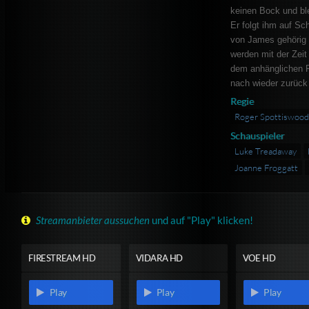
keinen Bock und ble
Er folgt ihm auf Sch
von James gehörig 
werden mit der Zeit
dem anhänglichen F
nach wieder zurüc
Regie
Roger Spottiswoo
Schauspieler
Luke Treadaway
Joanne Froggatt
Streamanbieter aussuchen
und auf "Play" klicken!
FIRESTREAM HD
VIDARA HD
VOE HD
Play
Play
Play