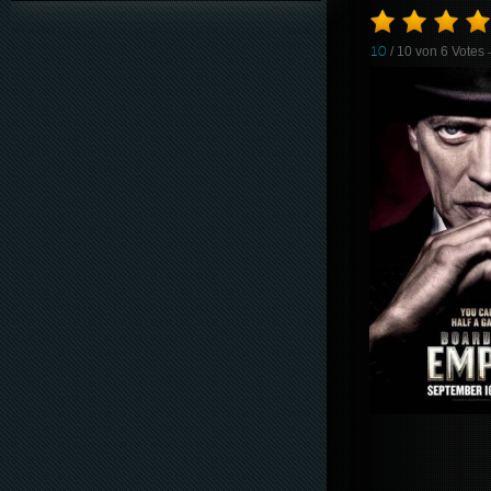
10
/ 10 von
6
Votes