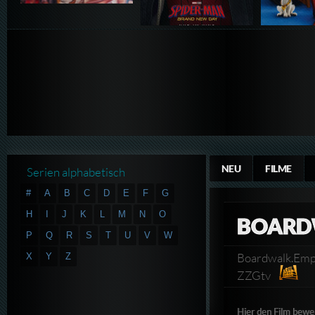
NEU
FILME
Serien alphabetisch
#
A
B
C
D
E
F
G
H
I
J
K
L
M
N
O
BOARDW
P
Q
R
S
T
U
V
W
Boardwalk.Emp
X
Y
Z
ZZGtv
Hier den Film bewe