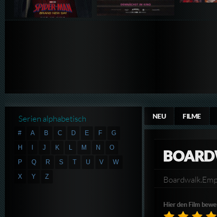
NEU
FILME
Serien alphabetisch
#
A
B
C
D
E
F
G
H
I
J
K
L
M
N
O
BOARDW
P
Q
R
S
T
U
V
W
X
Y
Z
Boardwalk.Em
Hier den Film bewe