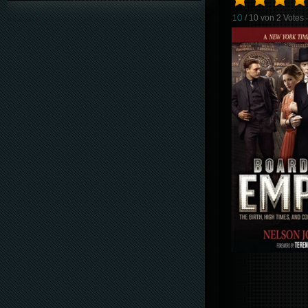
10
/ 10 von
2
Votes