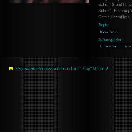
wahren Grund für se
School". Ein komp
Gothic-Horrorfilms.
Regie
Boaz Yakin
Schauspieler
Luke Prael
Saman
Streamanbieter aussuchen
und auf "Play" klicken!