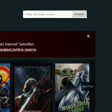
×
m Internet“ betroffen.
lmpalast.to/dns-sperre
.
Details,Play
Details,Play
Deta
WEITER