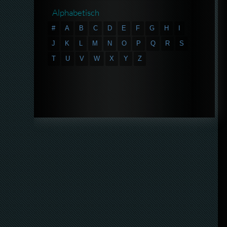
Alphabetisch
#
A
B
C
D
E
F
G
H
I
J
K
L
M
N
O
P
Q
R
S
T
U
V
W
X
Y
Z