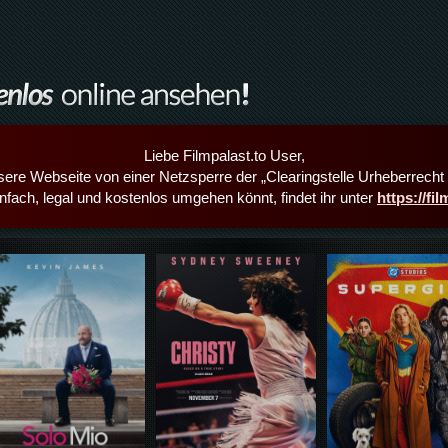
Liebe Filmpalast.to User,
sere Webseite von einer Netzsperre der „Clearingstelle Urheberrecht i
infach, legal und kostenlos umgehen könnt, findet ihr unter
https://fi
Details,Play
Details,Play
Details,Play