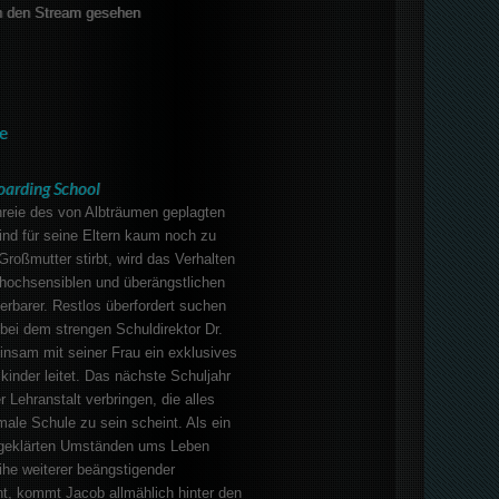
 den Stream gesehen
e
oarding School
hreie des von Albträumen geplagten
ind für seine Eltern kaum noch zu
Großmutter stirbt, wird das Verhalten
hochsensiblen und überängstlichen
rbarer. Restlos überfordert suchen
 bei dem strengen Schuldirektor Dr.
nsam mit seiner Frau ein exklusives
mkinder leitet. Das nächste Schuljahr
 Lehranstalt verbringen, die alles
male Schule zu sein scheint. Als ein
ngeklärten Umständen ums Leben
he weiterer beängstigender
t, kommt Jacob allmählich hinter den