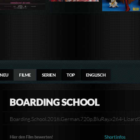
NEU
FILME
SERIEN
TOP
ENGLISCH
BOARDING SCHOOL
Boarding.School.2018.German.720p.BluRay.x264-Lizar
Shortinfos
Hier den Film bewerten!