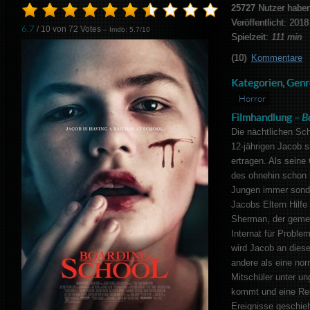
25727
Nutzer haben
Veröffentlicht: 2018
6.7
/ 10 von
72
Votes
– Imdb: 5.7/10
Spielzeit:
111 min
(10)
Kommentare
Kategorien, Genr
Horror
Filmhandlung –
B
Die nächtlichen Sc
12-jährigen Jacob s
ertragen. Als seine 
des ohnehin schon 
Jungen immer sonde
Jacobs Eltern Hilfe
Sherman, der gemei
Internat für Proble
wird Jacob an dieser
andere als eine nor
Mitschüler unter u
kommt und eine Rei
Ereignisse geschieh