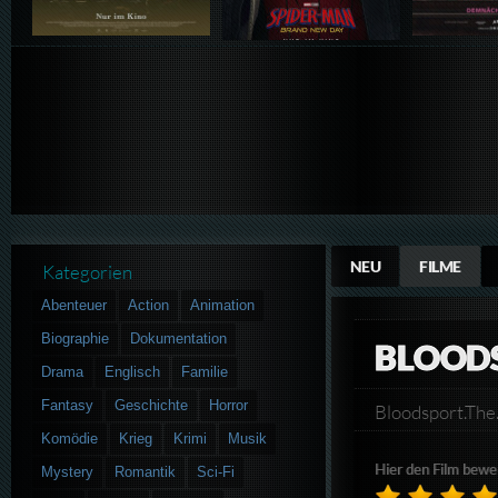
NEU
FILME
Kategorien
Abenteuer
Action
Animation
Biographie
Dokumentation
BLOODS
Drama
Englisch
Familie
Fantasy
Geschichte
Horror
Bloodsport.Th
Komödie
Krieg
Krimi
Musik
Hier den Film bewe
Mystery
Romantik
Sci-Fi