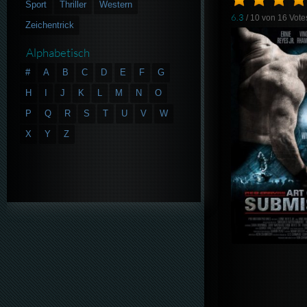
Sport
Thriller
Western
6.3
/ 10 von
16
Vote
Zeichentrick
Alphabetisch
#
A
B
C
D
E
F
G
H
I
J
K
L
M
N
O
P
Q
R
S
T
U
V
W
X
Y
Z