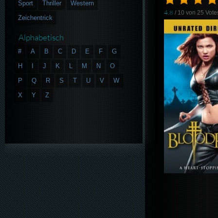
Sport
Thriller
Western
4.8
/ 10 von
25
Vote
Zeichentrick
Alphabetisch
#
A
B
C
D
E
F
G
H
I
J
K
L
M
N
O
P
Q
R
S
T
U
V
W
X
Y
Z