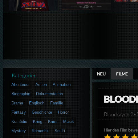
NEU
FILME
Kategorien
Abenteuer
Action
Animation
Biographie
Dokumentation
BLOODR
Drama
Englisch
Familie
Fantasy
Geschichte
Horror
Bloodrayne.2.
Komödie
Krieg
Krimi
Musik
Hier den Film bewe
Mystery
Romantik
Sci-Fi