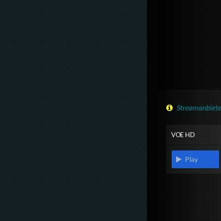
Streamanbiete
VOE HD
Play