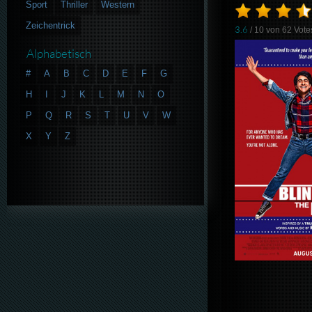
Sport
Thriller
Western
Zeichentrick
3.6
/ 10 von
62
Vote
Alphabetisch
#
A
B
C
D
E
F
G
H
I
J
K
L
M
N
O
P
Q
R
S
T
U
V
W
X
Y
Z