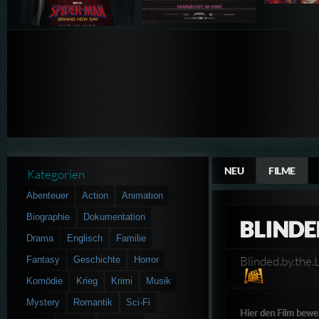
NEU
FILME
Kategorien
Abenteuer
Action
Animation
Biographie
Dokumentation
BLINDE
Drama
Englisch
Familie
Blinded.by.t
Fantasy
Geschichte
Horror
Komödie
Krieg
Krimi
Musik
Mystery
Romantik
Sci-Fi
Hier den Film bewe