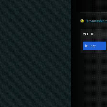
Streamanbiete
VOE HD
Play