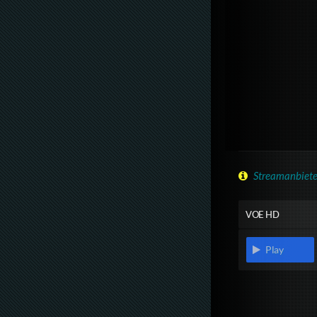
Streamanbiete
VOE HD
Play