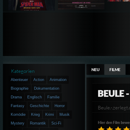
NEU
FILME
Kategorien
Abenteuer
Action
Animation
Biographie
Dokumentation
BEULE -
Drama
Englisch
Familie
Fantasy
Geschichte
Horror
Beule.-.zerle
Komödie
Krieg
Krimi
Musik
Hier den Film bewe
Mystery
Romantik
Sci-Fi