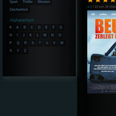
Sport
Thriller
Western
4.9
/ 10 von
38
Vote
Zeichentrick
Alphabetisch
#
A
B
C
D
E
F
G
H
I
J
K
L
M
N
O
P
Q
R
S
T
U
V
W
X
Y
Z