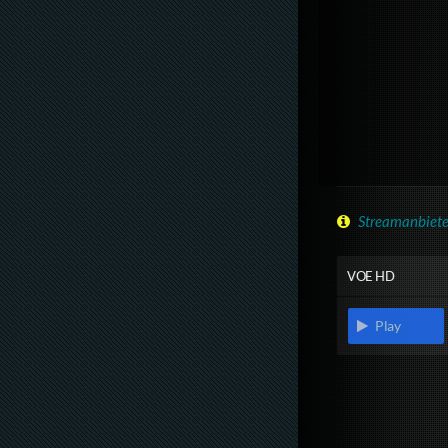
Streamanbiete
VOE HD
Play