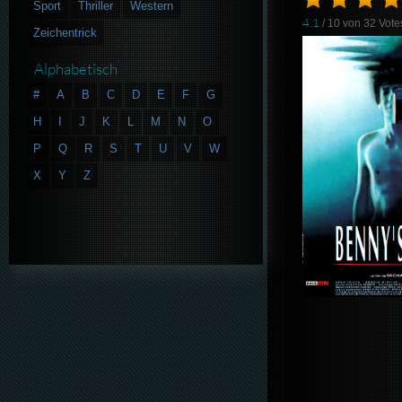
Sport
Thriller
Western
4.1
/ 10 von
32
Vote
Zeichentrick
Alphabetisch
#
A
B
C
D
E
F
G
H
I
J
K
L
M
N
O
P
Q
R
S
T
U
V
W
X
Y
Z