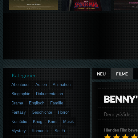
NEU
FILME
Kategorien
Abenteuer
Action
Animation
Biographie
Dokumentation
BENNY'
Drama
Englisch
Familie
Fantasy
Geschichte
Horror
Bennys.Video
Komödie
Krieg
Krimi
Musik
Hier den Film bewe
Mystery
Romantik
Sci-Fi