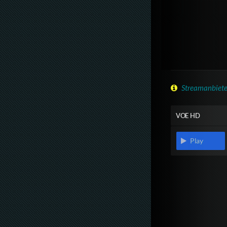
Streamanbiete
VOE HD
Play