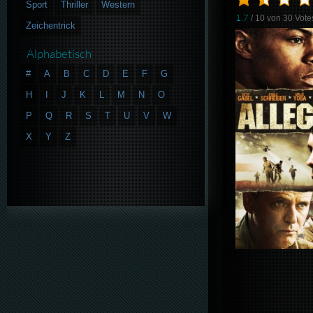
Sport
Thriller
Western
1.7
/ 10 von
30
Vote
Zeichentrick
Alphabetisch
#
A
B
C
D
E
F
G
H
I
J
K
L
M
N
O
P
Q
R
S
T
U
V
W
X
Y
Z