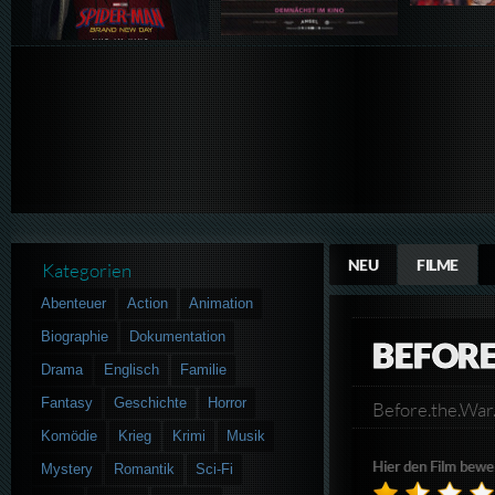
NEU
FILME
Kategorien
Abenteuer
Action
Animation
Biographie
Dokumentation
BEFORE
Drama
Englisch
Familie
Fantasy
Geschichte
Horror
Before.the.Wa
Komödie
Krieg
Krimi
Musik
Hier den Film bewe
Mystery
Romantik
Sci-Fi