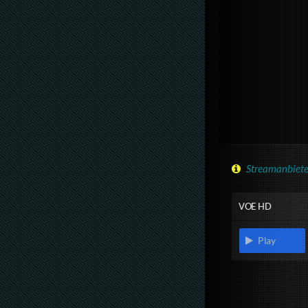
Streamanbiete
VOE HD
Play