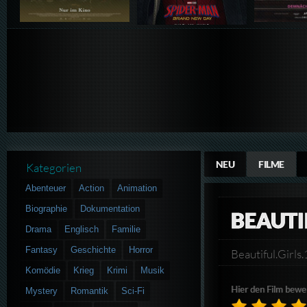
NEU
FILME
Kategorien
Abenteuer
Action
Animation
Biographie
Dokumentation
BEAUTI
Drama
Englisch
Familie
Fantasy
Geschichte
Horror
Beautiful.Gir
Komödie
Krieg
Krimi
Musik
Hier den Film bewe
Mystery
Romantik
Sci-Fi