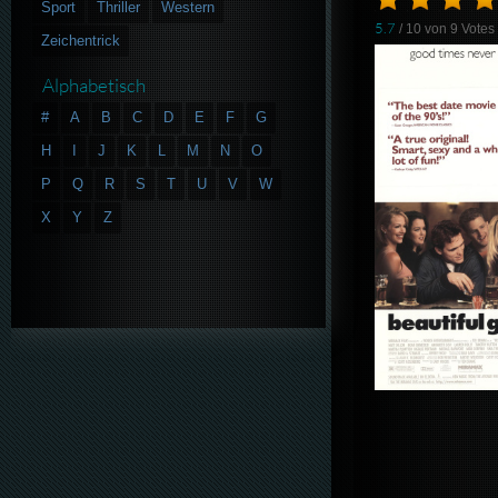
Sport
Thriller
Western
5.7
/ 10 von
9
Votes
Zeichentrick
Alphabetisch
#
A
B
C
D
E
F
G
H
I
J
K
L
M
N
O
P
Q
R
S
T
U
V
W
X
Y
Z