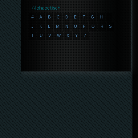
Alphabetisch
#
A
B
C
D
E
F
G
H
I
J
K
L
M
N
O
P
Q
R
S
T
U
V
W
X
Y
Z