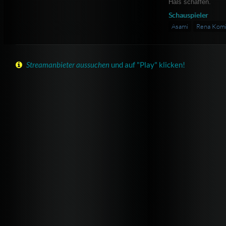
Hals schaffen.
Schauspieler
Asami
Rena Kom
Streamanbieter aussuchen
und auf "Play" klicken!