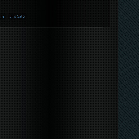
ine
Jirô Satô