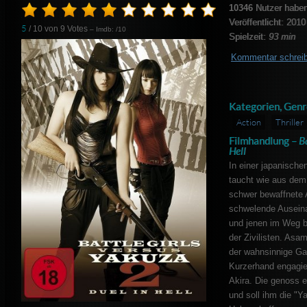
10346
Nutzer haben
Veröffentlicht: 2010
5
/ 10 von
9
Votes
– Imdb: /10
Spielzeit:
93 min
Kommentar schrei
Kategorien, Genr
Action
Thriller
Filmhandlung –
Ba
Hell
In einer japanisch
taucht wie aus dem
schwer bewaffnete 
schwelende Ausein
und jenen im Weg b
der Zivilisten. Asa
der wahnsinnige Ga
Kurzerhand engagiert
Akira. Die genoss e
und soll ihm die "Y