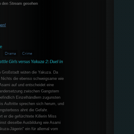
 den Stream gesehen
ben!
e
Drama
Crime
ttle Girls versus Yakuza 2: Duel in
en Großstadt wüten die Yakuza. Da
 Nichts die ebenso schweigsame wie
Asami auf und entscheidet eine
andersetzung zwischen Gangstern
efindlich Einzelhändlern zugunsten
mis Auftritte sprechen sich herum, und
ngsterboss ahnt die Gefahr.
 er die gefürchtete Killerin Miss
inst dieselbe Ausbildung wie Asami
akuza-Jägerin" ein für allemal vom