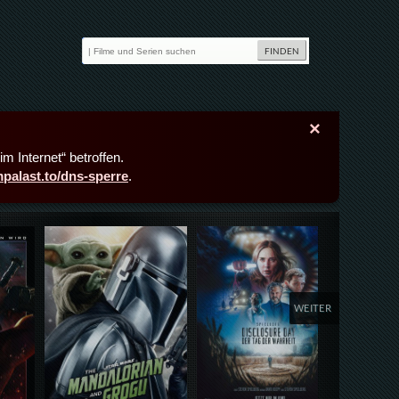
×
m Internet“ betroffen.
lmpalast.to/dns-sperre
.
Details,Play
Details,Play
Deta
WEITER