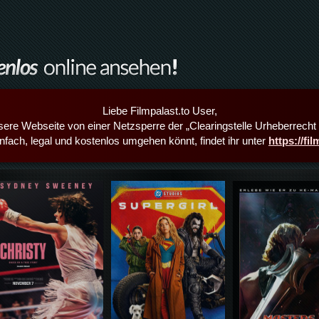
Liebe Filmpalast.to User,
sere Webseite von einer Netzsperre der „Clearingstelle Urheberrecht i
infach, legal und kostenlos umgehen könnt, findet ihr unter
https://fi
Details,Play
Details,Play
Details,Play