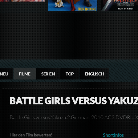
NEU
FILME
SERIEN
TOP
ENGLISCH
BATTLE GIRLS VERSUS YAKUZA
Battle.Girls.versus.Yakuza.2.German. 2010.AC3.DVDR
Shortinfos
Hier den Film bewerten!