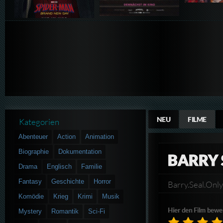
NEU
FILME
Kategorien
Abenteuer
Action
Animation
Biographie
Dokumentation
BARRY 
Drama
Englisch
Familie
Fantasy
Geschichte
Horror
Barry.Seal.On
Komödie
Krieg
Krimi
Musik
Hier den Film bewe
Mystery
Romantik
Sci-Fi