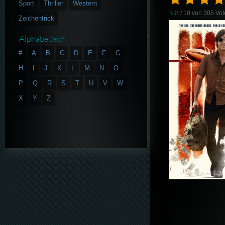
Sport
Thriller
Western
6.8
/ 10 von
305
Vot
Zeichentrick
Alphabetisch
#
A
B
C
D
E
F
G
H
I
J
K
L
M
N
O
P
Q
R
S
T
U
V
W
X
Y
Z