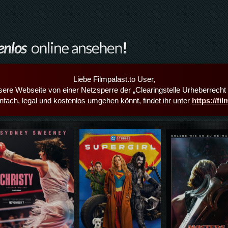
Liebe Filmpalast.to User,
sere Webseite von einer Netzsperre der „Clearingstelle Urheberrecht i
infach, legal und kostenlos umgehen könnt, findet ihr unter
https://fi
Details,Play
Details,Play
Details,Play