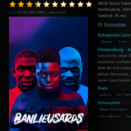
18132
Nutzer haben
Veröffentlicht: 2019
3.6
/ 10 von
100
Votes
– Imdb: 6.4/10
Spielzeit:
95 min
(3)
Kommentare
Kategorien, Genr
Drama
Krimi
Filmhandlung –
B
Geschichte dreier B
juristische Laufbahn
Welt der Kriminalit
jährige Noumouké, d
seiner Geschwister 
Regie
Leïla Sy
Alix Mat
Schauspieler
Bakary Diombera
Alix Mathurin
Dal