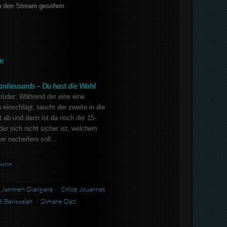
 den Stream gesehen
e
anlieusards – Du hast die Wahl
rüder: Während der eine eine
 einschlägt, taucht der zweite in die
ät ab und dann ist da noch der 15-
er sich nicht sicher ist, welchem
er nacheifern soll…
hurin
Jammeh Diangana
Chloé Jouannet
i Benssalah
Slimane Dazi