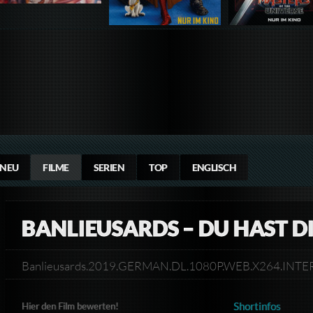
NEU
FILME
SERIEN
TOP
ENGLISCH
BANLIEUSARDS – DU HAST D
Banlieusards.2019.GERMAN.DL.1080P.WEB.X264.IN
Shortinfos
Hier den Film bewerten!