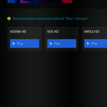
Streamanbieter aussuchen
und auf "Play" klicken!
VIDARA HD
VOE HD
HXFILE HD
Play
Play
Play