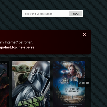
×
m Internet“ betroffen.
lmpalast.to/dns-sperre
.
Details,Play
Details,Play
Deta
WEITER