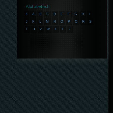
Alphabetisch
#
A
B
C
D
E
F
G
H
I
J
K
L
M
N
O
P
Q
R
S
T
U
V
W
X
Y
Z