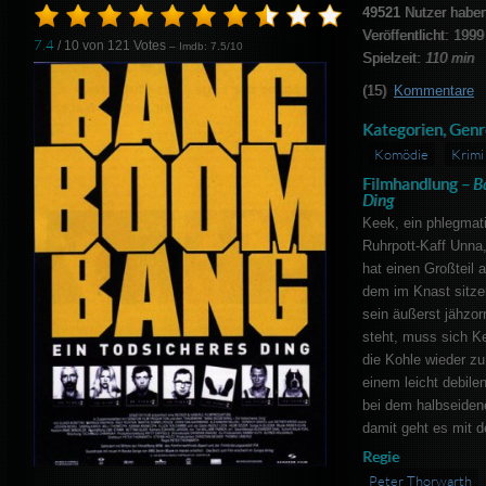
49521
Nutzer haben
Veröffentlicht: 1999
7.4
/ 10 von
121
Votes
– Imdb: 7.5/10
Spielzeit:
110 min
(15)
Kommentare
Kategorien, Genr
Komödie
Krimi
Filmhandlung –
B
Ding
Keek, ein phlegmat
Ruhrpott-Kaff Unna,
hat einen Großteil
dem im Knast sitzen
sein äußerst jähzor
steht, muss sich Ke
die Kohle wieder zu
einem leicht debile
bei dem halbseide
damit geht es mit d
Regie
Peter Thorwarth