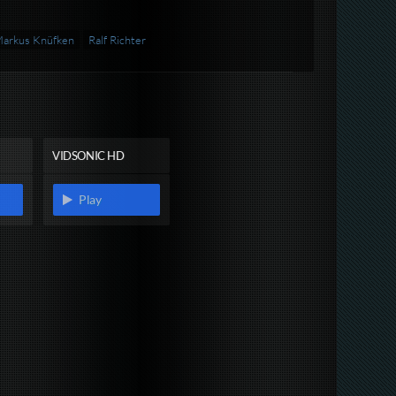
arkus Knüfken
Ralf Richter
VIDSONIC HD
Play