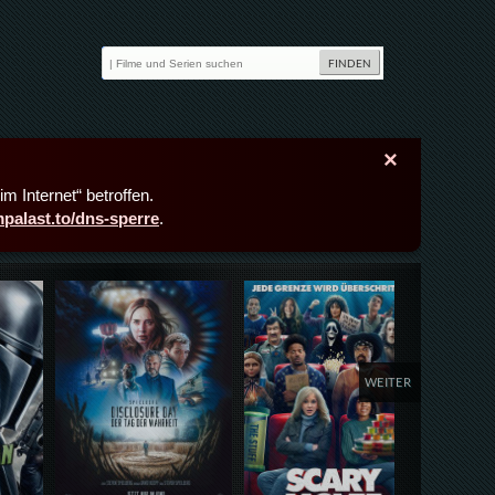
×
m Internet“ betroffen.
lmpalast.to/dns-sperre
.
Details,Play
Details,Play
Deta
WEITER