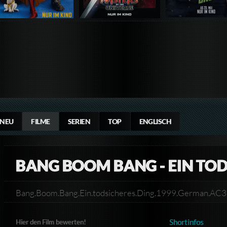
NEU
FILME
SERIEN
TOP
ENGLISCH
BANG BOOM BANG - EIN TOD
Bang.Boom.Bang.Ein.todsicheres.Ding.1999.German.AC
Shortinfos
Hier den Film bewerten!