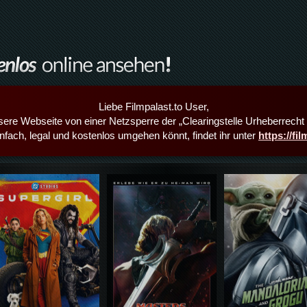
Liebe Filmpalast.to User,
sere Webseite von einer Netzsperre der „Clearingstelle Urheberrecht i
infach, legal und kostenlos umgehen könnt, findet ihr unter
https://fi
Details,Play
Details,Play
Details,Play