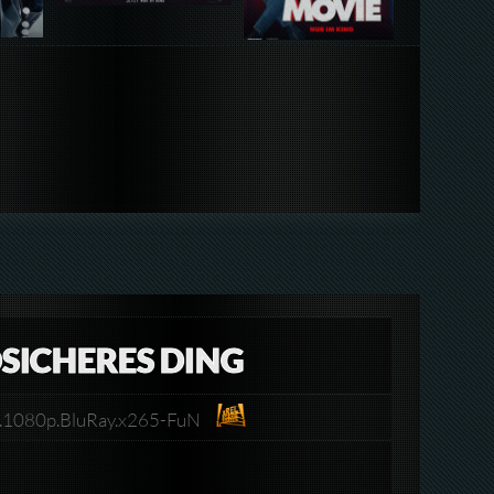
SICHERES DING
3.1080p.BluRay.x265-FuN