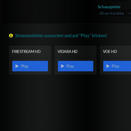
Schauspieler
Oliver Korittke
M
Streamanbieter aussuchen
und auf "Play" klicken!
FIRESTREAM HD
VIDARA HD
VOE HD
Play
Play
Play