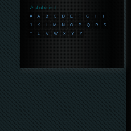
Alphabetisch
#
A
B
C
D
E
F
G
H
I
J
K
L
M
N
O
P
Q
R
S
T
U
V
W
X
Y
Z