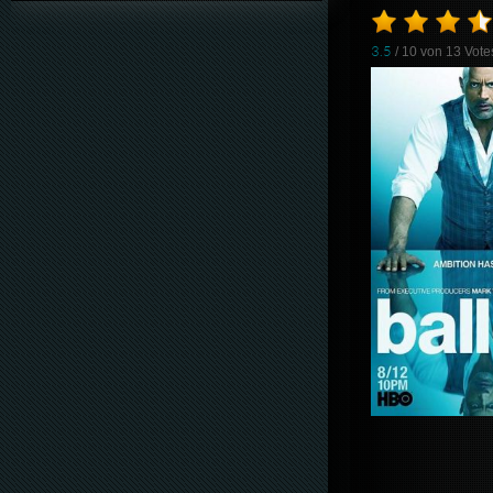
3.5
/ 10 von
13
Vote