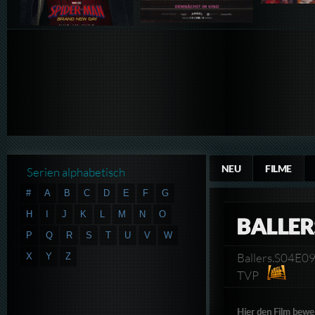
NEU
FILME
Serien alphabetisch
#
A
B
C
D
E
F
G
H
I
J
K
L
M
N
O
BALLER
P
Q
R
S
T
U
V
W
Ballers.S04E
X
Y
Z
TVP
Hier den Film bewe