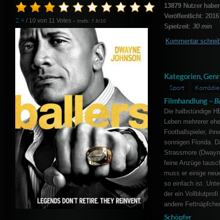
13879
Nutzer haben
Veröffentlicht: 2016
2.9
/ 10 von
11
Votes
– Imdb: 7.6/10
Spielzeit:
30 min
Kommentar schrei
Kategorien, Genr
Sport
Komödie
Filmhandlung –
B
Die halbstündige H
Leben mehrerer ehem
Footballspieler, ih
sonnigen Florida. D
Strassmore (Dwayne
feine Anzüge tausch
muss er einige neue
so einfach ist. Unte
der ein Vollblutprof
andere Fettnäpfchen
Schöpfer