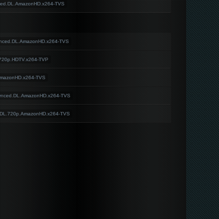
nced.DL.AmazonHD.x264-TVS
Synced.DL.AmazonHD.x264-TVS
.720p.HDTV.x264-TVP
.AmazonHD.x264-TVS
.Synced.DL.AmazonHD.x264-TVS
.DL.720p.AmazonHD.x264-TVS