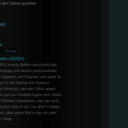
 den Stream gesehen
ben!
e
Drama
allers S02E05
BO-Comedy Ballers beschreibt das
aliger und aktiver professioneller
ren Agenten und Coaches und spielt im
as ist die Heimat von Spencer
 Johnson), der sein Trikot gegen
t und nun Football-Agent wird. Dabei
 Klienten akquirieren, was gar nicht
rstützt wird er von Joe (Rob Corddry,
i ist, aber gerne Mal in das ein oder
 steigt.