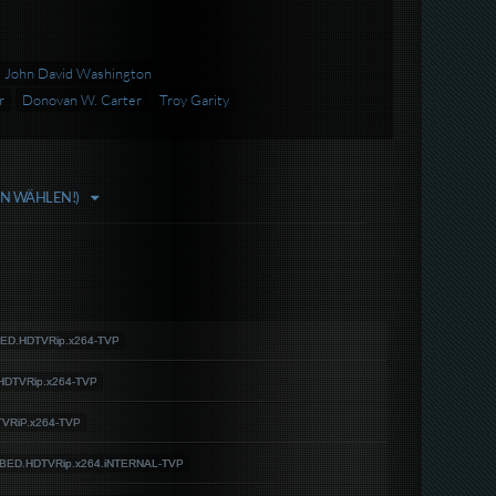
John David Washington
r
Donovan W. Carter
Troy Garity
EN WÄHLEN!)
BED.HDTVRip.x264-TVP
.HDTVRip.x264-TVP
TVRiP.x264-TVP
UBBED.HDTVRip.x264.iNTERNAL-TVP