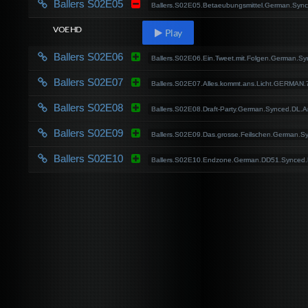
Ballers S02E05
Ballers.S02E05.Betaeubungsmittel.German.Sy
VOE HD
Play
Ballers S02E06
Ballers.S02E06.Ein.Tweet.mit.Folgen.German.
Ballers S02E07
Ballers.S02E07.Alles.kommt.ans.Licht.GERMAN
Ballers S02E08
Ballers.S02E08.Draft-Party.German.Synced.DL
Ballers S02E09
Ballers.S02E09.Das.grosse.Feilschen.German
Ballers S02E10
Ballers.S02E10.Endzone.German.DD51.Synced