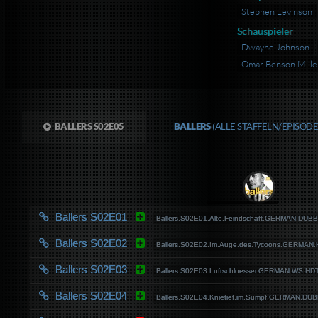
Stephen Levinson
Schauspieler
Dwayne Johnson
Omar Benson Mille
BALLERS S02E05
BALLERS
(ALLE STAFFELN/EPISOD
Ballers S02E01
Ballers.S02E01.Alte.Feindschaft.GERMAN.DUB
Ballers S02E02
Ballers.S02E02.Im.Auge.des.Tycoons.GERMAN
Ballers S02E03
Ballers.S02E03.Luftschloesser.GERMAN.WS.HD
Ballers S02E04
Ballers.S02E04.Knietief.im.Sumpf.GERMAN.D