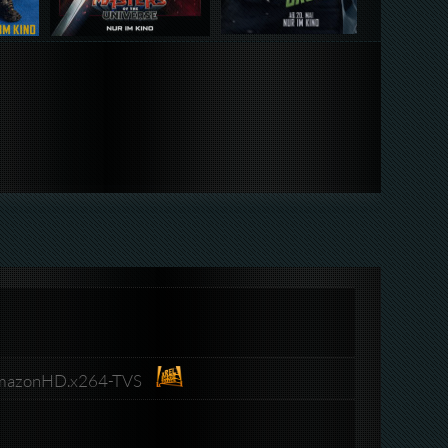
.AmazonHD.x264-TVS