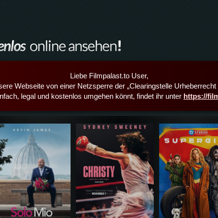
Liebe Filmpalast.to User,
sere Webseite von einer Netzsperre der „Clearingstelle Urheberrecht i
infach, legal und kostenlos umgehen könnt, findet ihr unter
https://fi
Details,Play
Details,Play
Details,Play