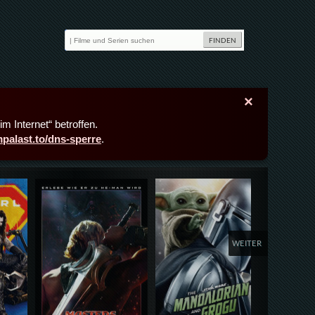
×
m Internet“ betroffen.
lmpalast.to/dns-sperre
.
Details,Play
Details,Play
Deta
WEITER