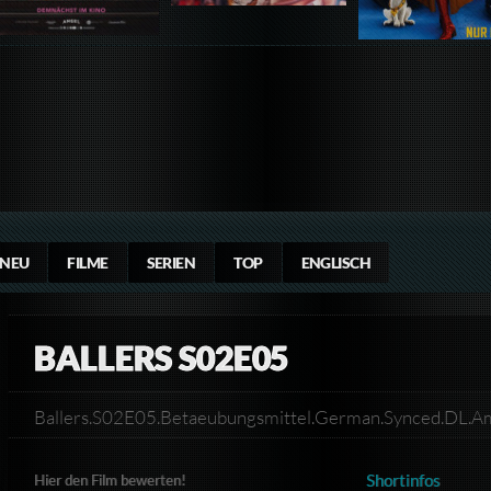
NEU
FILME
SERIEN
TOP
ENGLISCH
BALLERS S02E05
Ballers.S02E05.Betaeubungsmittel.German.Synced.DL
Shortinfos
Hier den Film bewerten!