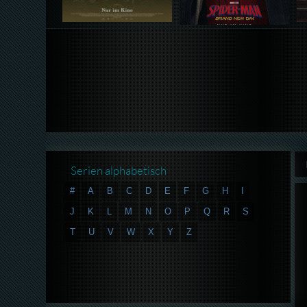
Serien alphabetisch
#
A
B
C
D
E
F
G
H
I
J
K
L
M
N
O
P
Q
R
S
T
U
V
W
X
Y
Z