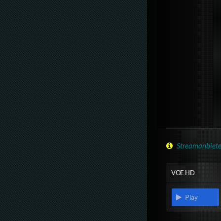
Streamanbiete
VOE HD
Play