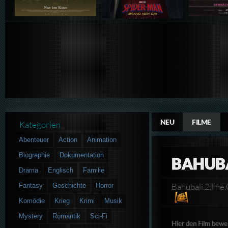
NEU
FILME
Kategorien
Abenteuer
Action
Animation
Biographie
Dokumentation
BAHUBA
Drama
Englisch
Familie
Bahubali.2.T
Fantasy
Geschichte
Horror
Komödie
Krieg
Krimi
Musik
Mystery
Romantik
Sci-Fi
Hier den Film bewe