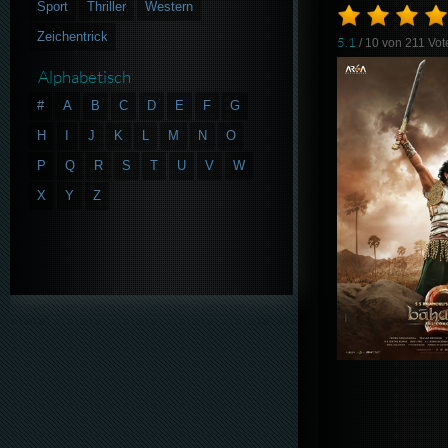
Sport
Thriller
Western
Zeichentrick
5.1
/ 10 von
211
Vot
Alphabetisch
#
A
B
C
D
E
F
G
H
I
J
K
L
M
N
O
P
Q
R
S
T
U
V
W
X
Y
Z